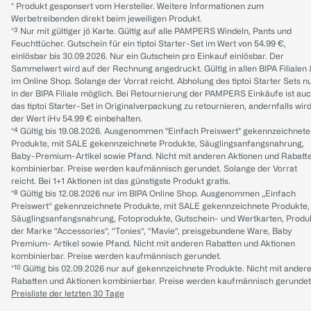
* Produkt gesponsert vom Hersteller. Weitere Informationen zum
Werbetreibenden direkt beim jeweiligen Produkt.
*³ Nur mit gültiger jö Karte. Gültig auf alle PAMPERS Windeln, Pants und
Feuchttücher. Gutschein für ein tiptoi Starter-Set im Wert von 54.99 €,
einlösbar bis 30.09.2026. Nur ein Gutschein pro Einkauf einlösbar. Der
Sammelwert wird auf der Rechnung angedruckt. Gültig in allen BIPA Filialen
im Online Shop. Solange der Vorrat reicht. Abholung des tiptoi Starter Sets n
in der BIPA Filiale möglich. Bei Retournierung der PAMPERS Einkäufe ist au
das tiptoi Starter-Set in Originalverpackung zu retournieren, andernfalls wir
der Wert iHv 54.99 € einbehalten.
*⁴ Gültig bis 19.08.2026. Ausgenommen "Einfach Preiswert" gekennzeichnete
Produkte, mit SALE gekennzeichnete Produkte, Säuglingsanfangsnahrung,
Baby-Premium-Artikel sowie Pfand. Nicht mit anderen Aktionen und Rabatt
kombinierbar. Preise werden kaufmännisch gerundet. Solange der Vorrat
reicht. Bei 1+1 Aktionen ist das günstigste Produkt gratis.
*⁸ Gültig bis 12.08.2026 nur im BIPA Online Shop. Ausgenommen „Einfach
Preiswert“ gekennzeichnete Produkte, mit SALE gekennzeichnete Produkte,
Säuglingsanfangsnahrung, Fotoprodukte, Gutschein- und Wertkarten, Produ
der Marke “Accessories“, “Tonies“, “Mavie“, preisgebundene Ware, Baby
Premium- Artikel sowie Pfand. Nicht mit anderen Rabatten und Aktionen
kombinierbar. Preise werden kaufmännisch gerundet.
*¹⁰ Gültig bis 02.09.2026 nur auf gekennzeichnete Produkte. Nicht mit ander
Rabatten und Aktionen kombinierbar. Preise werden kaufmännisch gerundet
Preisliste der letzten 30 Tage