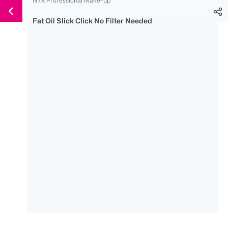
Weiter
Für
Für
Für
zum
300 Ös
500 Ös
150 Ös
Fat Oil Slick Click No Filter Needed
Inhalt
-20%
-10%
-15%