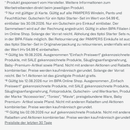
* Produkt gesponsert vom Hersteller. Weitere Informationen zum
Werbetreibenden direkt beim jeweiligen Produkt.
*³ Nur mit gültiger jö Karte. Gültig auf alle PAMPERS Windeln, Pants und
Feuchttücher. Gutschein für ein tiptoi Starter-Set im Wert von 54.99 €,
einlösbar bis 30.09.2026. Nur ein Gutschein pro Einkauf einlösbar. Der
Sammelwert wird auf der Rechnung angedruckt. Gültig in allen BIPA Filialen
im Online Shop. Solange der Vorrat reicht. Abholung des tiptoi Starter Sets n
in der BIPA Filiale möglich. Bei Retournierung der PAMPERS Einkäufe ist au
das tiptoi Starter-Set in Originalverpackung zu retournieren, andernfalls wir
der Wert iHv 54.99 € einbehalten.
*⁴ Gültig bis 19.08.2026. Ausgenommen "Einfach Preiswert" gekennzeichnete
Produkte, mit SALE gekennzeichnete Produkte, Säuglingsanfangsnahrung,
Baby-Premium-Artikel sowie Pfand. Nicht mit anderen Aktionen und Rabatt
kombinierbar. Preise werden kaufmännisch gerundet. Solange der Vorrat
reicht. Bei 1+1 Aktionen ist das günstigste Produkt gratis.
*⁸ Gültig bis 12.08.2026 nur im BIPA Online Shop. Ausgenommen „Einfach
Preiswert“ gekennzeichnete Produkte, mit SALE gekennzeichnete Produkte,
Säuglingsanfangsnahrung, Fotoprodukte, Gutschein- und Wertkarten, Produ
der Marke “Accessories“, “Tonies“, “Mavie“, preisgebundene Ware, Baby
Premium- Artikel sowie Pfand. Nicht mit anderen Rabatten und Aktionen
kombinierbar. Preise werden kaufmännisch gerundet.
*¹⁰ Gültig bis 02.09.2026 nur auf gekennzeichnete Produkte. Nicht mit ander
Rabatten und Aktionen kombinierbar. Preise werden kaufmännisch gerundet
Preisliste der letzten 30 Tage