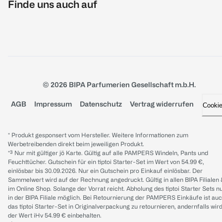
Finde uns auch auf
© 2026 BIPA Parfumerien Gesellschaft m.b.H.
AGB
Impressum
Datenschutz
Vertrag widerrufen
Cooki
* Produkt gesponsert vom Hersteller. Weitere Informationen zum
Werbetreibenden direkt beim jeweiligen Produkt.
*³ Nur mit gültiger jö Karte. Gültig auf alle PAMPERS Windeln, Pants und
Feuchttücher. Gutschein für ein tiptoi Starter-Set im Wert von 54.99 €,
einlösbar bis 30.09.2026. Nur ein Gutschein pro Einkauf einlösbar. Der
Sammelwert wird auf der Rechnung angedruckt. Gültig in allen BIPA Filialen
im Online Shop. Solange der Vorrat reicht. Abholung des tiptoi Starter Sets n
in der BIPA Filiale möglich. Bei Retournierung der PAMPERS Einkäufe ist au
das tiptoi Starter-Set in Originalverpackung zu retournieren, andernfalls wir
der Wert iHv 54.99 € einbehalten.