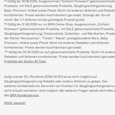
*⁴ Gültig bis 19.08.2026. Ausgenommen "Einfach Preiswert" gekennzeichnete
Produkte, mit SALE gekennzeichnete Produkte, Säuglingsanfangsnahrung,
Baby-Premium-Artikel sowie Pfand. Nicht mit anderen Aktionen und Rabatt
kombinierbar. Preise werden kaufmännisch gerundet. Solange der Vorrat
reicht. Bei 1+1 Aktionen ist das günstigste Produkt gratis.
*⁸ Gültig bis 12.08.2026 nur im BIPA Online Shop. Ausgenommen „Einfach
Preiswert“ gekennzeichnete Produkte, mit SALE gekennzeichnete Produkte,
Säuglingsanfangsnahrung, Fotoprodukte, Gutschein- und Wertkarten, Produ
der Marke “Accessories“, “Tonies“, “Mavie“, preisgebundene Ware, Baby
Premium- Artikel sowie Pfand. Nicht mit anderen Rabatten und Aktionen
kombinierbar. Preise werden kaufmännisch gerundet.
*¹⁰ Gültig bis 02.09.2026 nur auf gekennzeichnete Produkte. Nicht mit ander
Rabatten und Aktionen kombinierbar. Preise werden kaufmännisch gerundet
Preisliste der letzten 30 Tage
Aufgrund der EU-Richtlinie 2006/141/EG ist es nicht möglich auf
Säuglingsanfangsnahrung Rabatte oder andere Aktionen zu geben. Des
weiteren ist ebenfalls ein Sammeln von Punkten für Säuglingsanfangsnahru
nicht erlaubt und daher nicht möglich.
Bei weiteren Fragen wende dich bitte 
das
BIPA Kundenservice
.
MwSt. gesenkt