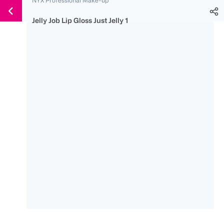
Weiter
Für
Für
Für
zum
300 Ös
500 Ös
150 Ös
Jelly Job Lip Gloss Just Jelly 1
Inhalt
-20%
-10%
-15%