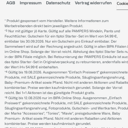
AGB
Impressum
Datenschutz
Vertrag widerrufen
Cooki
* Produkt gesponsert vom Hersteller. Weitere Informationen zum
Werbetreibenden direkt beim jeweiligen Produkt.
*³ Nur mit gültiger jö Karte. Gültig auf alle PAMPERS Windeln, Pants und
Feuchttücher. Gutschein für ein tiptoi Starter-Set im Wert von 54.99 €,
einlösbar bis 30.09.2026. Nur ein Gutschein pro Einkauf einlösbar. Der
Sammelwert wird auf der Rechnung angedruckt. Gültig in allen BIPA Filialen
im Online Shop. Solange der Vorrat reicht. Abholung des tiptoi Starter Sets n
in der BIPA Filiale möglich. Bei Retournierung der PAMPERS Einkäufe ist au
das tiptoi Starter-Set in Originalverpackung zu retournieren, andernfalls wir
der Wert iHv 54.99 € einbehalten.
*⁴ Gültig bis 19.08.2026. Ausgenommen "Einfach Preiswert" gekennzeichnete
Produkte, mit SALE gekennzeichnete Produkte, Säuglingsanfangsnahrung,
Baby-Premium-Artikel sowie Pfand. Nicht mit anderen Aktionen und Rabatt
kombinierbar. Preise werden kaufmännisch gerundet. Solange der Vorrat
reicht. Bei 1+1 Aktionen ist das günstigste Produkt gratis.
*⁸ Gültig bis 12.08.2026 nur im BIPA Online Shop. Ausgenommen „Einfach
Preiswert“ gekennzeichnete Produkte, mit SALE gekennzeichnete Produkte,
Säuglingsanfangsnahrung, Fotoprodukte, Gutschein- und Wertkarten, Produ
der Marke “Accessories“, “Tonies“, “Mavie“, preisgebundene Ware, Baby
Premium- Artikel sowie Pfand. Nicht mit anderen Rabatten und Aktionen
kombinierbar. Preise werden kaufmännisch gerundet.