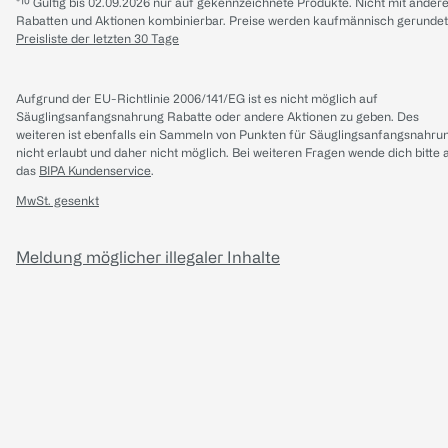
*¹⁰ Gültig bis 02.09.2026 nur auf gekennzeichnete Produkte. Nicht mit ander
Rabatten und Aktionen kombinierbar. Preise werden kaufmännisch gerundet
Preisliste der letzten 30 Tage
Aufgrund der EU-Richtlinie 2006/141/EG ist es nicht möglich auf
Säuglingsanfangsnahrung Rabatte oder andere Aktionen zu geben. Des
weiteren ist ebenfalls ein Sammeln von Punkten für Säuglingsanfangsnahru
nicht erlaubt und daher nicht möglich.
Bei weiteren Fragen wende dich bitte 
das
BIPA Kundenservice
.
MwSt. gesenkt
Meldung möglicher illegaler Inhalte