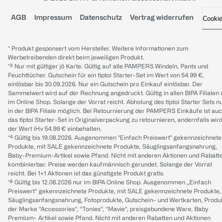
AGB
Impressum
Datenschutz
Vertrag widerrufen
Cooki
* Produkt gesponsert vom Hersteller. Weitere Informationen zum
Werbetreibenden direkt beim jeweiligen Produkt.
*³ Nur mit gültiger jö Karte. Gültig auf alle PAMPERS Windeln, Pants und
Feuchttücher. Gutschein für ein tiptoi Starter-Set im Wert von 54.99 €,
einlösbar bis 30.09.2026. Nur ein Gutschein pro Einkauf einlösbar. Der
Sammelwert wird auf der Rechnung angedruckt. Gültig in allen BIPA Filialen
im Online Shop. Solange der Vorrat reicht. Abholung des tiptoi Starter Sets n
in der BIPA Filiale möglich. Bei Retournierung der PAMPERS Einkäufe ist au
das tiptoi Starter-Set in Originalverpackung zu retournieren, andernfalls wir
der Wert iHv 54.99 € einbehalten.
*⁴ Gültig bis 19.08.2026. Ausgenommen "Einfach Preiswert" gekennzeichnete
Produkte, mit SALE gekennzeichnete Produkte, Säuglingsanfangsnahrung,
Baby-Premium-Artikel sowie Pfand. Nicht mit anderen Aktionen und Rabatt
kombinierbar. Preise werden kaufmännisch gerundet. Solange der Vorrat
reicht. Bei 1+1 Aktionen ist das günstigste Produkt gratis.
*⁸ Gültig bis 12.08.2026 nur im BIPA Online Shop. Ausgenommen „Einfach
Preiswert“ gekennzeichnete Produkte, mit SALE gekennzeichnete Produkte,
Säuglingsanfangsnahrung, Fotoprodukte, Gutschein- und Wertkarten, Produ
der Marke “Accessories“, “Tonies“, “Mavie“, preisgebundene Ware, Baby
Premium- Artikel sowie Pfand. Nicht mit anderen Rabatten und Aktionen