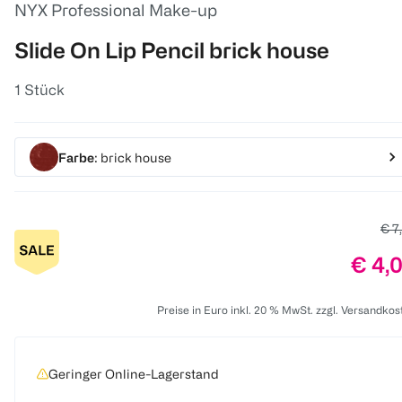
NYX Professional Make-up
Slide On Lip Pencil brick house
1 Stück
Farbe
: brick house
Alte
€ 7
Preis
€ 4,
Preise in Euro inkl. 20 % MwSt. zzgl. Versandkos
Geringer Online-Lagerstand