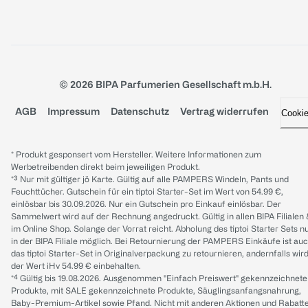
© 2026 BIPA Parfumerien Gesellschaft m.b.H.
AGB
Impressum
Datenschutz
Vertrag widerrufen
Cooki
* Produkt gesponsert vom Hersteller. Weitere Informationen zum
Werbetreibenden direkt beim jeweiligen Produkt.
*³ Nur mit gültiger jö Karte. Gültig auf alle PAMPERS Windeln, Pants und
Feuchttücher. Gutschein für ein tiptoi Starter-Set im Wert von 54.99 €,
einlösbar bis 30.09.2026. Nur ein Gutschein pro Einkauf einlösbar. Der
Sammelwert wird auf der Rechnung angedruckt. Gültig in allen BIPA Filialen
im Online Shop. Solange der Vorrat reicht. Abholung des tiptoi Starter Sets n
in der BIPA Filiale möglich. Bei Retournierung der PAMPERS Einkäufe ist au
das tiptoi Starter-Set in Originalverpackung zu retournieren, andernfalls wir
der Wert iHv 54.99 € einbehalten.
*⁴ Gültig bis 19.08.2026. Ausgenommen "Einfach Preiswert" gekennzeichnete
Produkte, mit SALE gekennzeichnete Produkte, Säuglingsanfangsnahrung,
Baby-Premium-Artikel sowie Pfand. Nicht mit anderen Aktionen und Rabatt