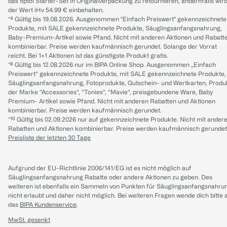
das tiptoi Starter-Set in Originalverpackung zu retournieren, andernfalls wir
der Wert iHv 54.99 € einbehalten.
*⁴ Gültig bis 19.08.2026. Ausgenommen "Einfach Preiswert" gekennzeichnete
Produkte, mit SALE gekennzeichnete Produkte, Säuglingsanfangsnahrung,
Baby-Premium-Artikel sowie Pfand. Nicht mit anderen Aktionen und Rabatt
kombinierbar. Preise werden kaufmännisch gerundet. Solange der Vorrat
reicht. Bei 1+1 Aktionen ist das günstigste Produkt gratis.
*⁸ Gültig bis 12.08.2026 nur im BIPA Online Shop. Ausgenommen „Einfach
Preiswert“ gekennzeichnete Produkte, mit SALE gekennzeichnete Produkte,
Säuglingsanfangsnahrung, Fotoprodukte, Gutschein- und Wertkarten, Produ
der Marke “Accessories“, “Tonies“, “Mavie“, preisgebundene Ware, Baby
Premium- Artikel sowie Pfand. Nicht mit anderen Rabatten und Aktionen
kombinierbar. Preise werden kaufmännisch gerundet.
*¹⁰ Gültig bis 02.09.2026 nur auf gekennzeichnete Produkte. Nicht mit ander
Rabatten und Aktionen kombinierbar. Preise werden kaufmännisch gerundet
Preisliste der letzten 30 Tage
Aufgrund der EU-Richtlinie 2006/141/EG ist es nicht möglich auf
Säuglingsanfangsnahrung Rabatte oder andere Aktionen zu geben. Des
weiteren ist ebenfalls ein Sammeln von Punkten für Säuglingsanfangsnahru
nicht erlaubt und daher nicht möglich.
Bei weiteren Fragen wende dich bitte 
das
BIPA Kundenservice
.
MwSt. gesenkt