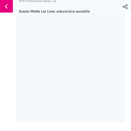
NYX Professional Make-up
Weiter
Für
Für
Für
zum
Suede Matte Lip Liner subversive socialite
300 Ös
500 Ös
150 Ös
Inhalt
-20%
-10%
-15%