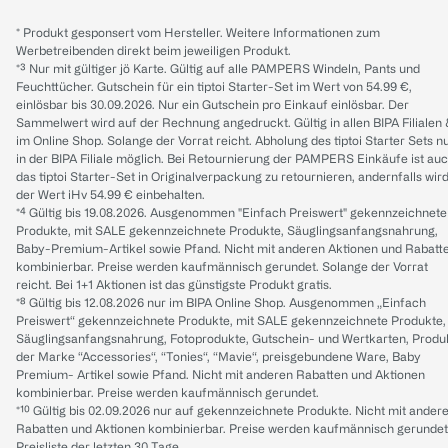
* Produkt gesponsert vom Hersteller. Weitere Informationen zum
Werbetreibenden direkt beim jeweiligen Produkt.
*³ Nur mit gültiger jö Karte. Gültig auf alle PAMPERS Windeln, Pants und
Feuchttücher. Gutschein für ein tiptoi Starter-Set im Wert von 54.99 €,
einlösbar bis 30.09.2026. Nur ein Gutschein pro Einkauf einlösbar. Der
Sammelwert wird auf der Rechnung angedruckt. Gültig in allen BIPA Filialen
im Online Shop. Solange der Vorrat reicht. Abholung des tiptoi Starter Sets n
in der BIPA Filiale möglich. Bei Retournierung der PAMPERS Einkäufe ist au
das tiptoi Starter-Set in Originalverpackung zu retournieren, andernfalls wir
der Wert iHv 54.99 € einbehalten.
*⁴ Gültig bis 19.08.2026. Ausgenommen "Einfach Preiswert" gekennzeichnete
Produkte, mit SALE gekennzeichnete Produkte, Säuglingsanfangsnahrung,
Baby-Premium-Artikel sowie Pfand. Nicht mit anderen Aktionen und Rabatt
kombinierbar. Preise werden kaufmännisch gerundet. Solange der Vorrat
reicht. Bei 1+1 Aktionen ist das günstigste Produkt gratis.
*⁸ Gültig bis 12.08.2026 nur im BIPA Online Shop. Ausgenommen „Einfach
Preiswert“ gekennzeichnete Produkte, mit SALE gekennzeichnete Produkte,
Säuglingsanfangsnahrung, Fotoprodukte, Gutschein- und Wertkarten, Produ
der Marke “Accessories“, “Tonies“, “Mavie“, preisgebundene Ware, Baby
Premium- Artikel sowie Pfand. Nicht mit anderen Rabatten und Aktionen
kombinierbar. Preise werden kaufmännisch gerundet.
*¹⁰ Gültig bis 02.09.2026 nur auf gekennzeichnete Produkte. Nicht mit ander
Rabatten und Aktionen kombinierbar. Preise werden kaufmännisch gerundet
Preisliste der letzten 30 Tage