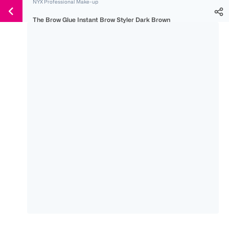
NYX Professional Make-up
Weiter
Für
Für
Für
zum
The Brow Glue Instant Brow Styler Dark Brown
300 Ös
500 Ös
150 Ös
Inhalt
-20%
-10%
-15%