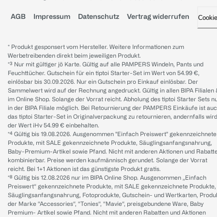
AGB
Impressum
Datenschutz
Vertrag widerrufen
Cooki
* Produkt gesponsert vom Hersteller. Weitere Informationen zum
Werbetreibenden direkt beim jeweiligen Produkt.
*³ Nur mit gültiger jö Karte. Gültig auf alle PAMPERS Windeln, Pants und
Feuchttücher. Gutschein für ein tiptoi Starter-Set im Wert von 54.99 €,
einlösbar bis 30.09.2026. Nur ein Gutschein pro Einkauf einlösbar. Der
Sammelwert wird auf der Rechnung angedruckt. Gültig in allen BIPA Filialen
im Online Shop. Solange der Vorrat reicht. Abholung des tiptoi Starter Sets n
in der BIPA Filiale möglich. Bei Retournierung der PAMPERS Einkäufe ist au
das tiptoi Starter-Set in Originalverpackung zu retournieren, andernfalls wir
der Wert iHv 54.99 € einbehalten.
*⁴ Gültig bis 19.08.2026. Ausgenommen "Einfach Preiswert" gekennzeichnete
Produkte, mit SALE gekennzeichnete Produkte, Säuglingsanfangsnahrung,
Baby-Premium-Artikel sowie Pfand. Nicht mit anderen Aktionen und Rabatt
kombinierbar. Preise werden kaufmännisch gerundet. Solange der Vorrat
reicht. Bei 1+1 Aktionen ist das günstigste Produkt gratis.
*⁸ Gültig bis 12.08.2026 nur im BIPA Online Shop. Ausgenommen „Einfach
Preiswert“ gekennzeichnete Produkte, mit SALE gekennzeichnete Produkte,
Säuglingsanfangsnahrung, Fotoprodukte, Gutschein- und Wertkarten, Produ
der Marke “Accessories“, “Tonies“, “Mavie“, preisgebundene Ware, Baby
Premium- Artikel sowie Pfand. Nicht mit anderen Rabatten und Aktionen