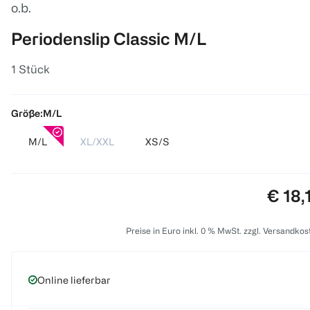
o.b.
Periodenslip Classic M/L
1 Stück
Größe:
M/L
M/L
XL/XXL
XS/S
Preis
€ 18,
Preise in Euro inkl. 0 % MwSt. zzgl. Versandkos
Online lieferbar