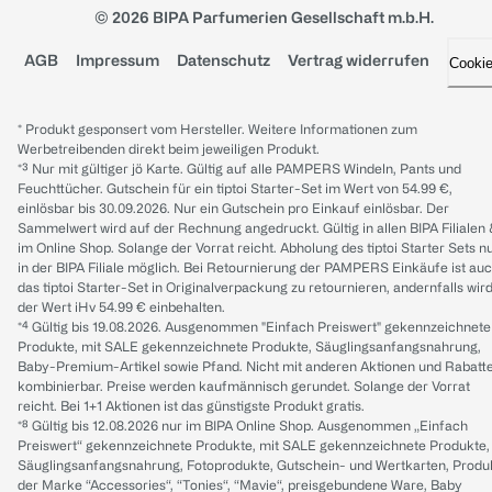
© 2026 BIPA Parfumerien Gesellschaft m.b.H.
AGB
Impressum
Datenschutz
Vertrag widerrufen
Cooki
* Produkt gesponsert vom Hersteller. Weitere Informationen zum
Werbetreibenden direkt beim jeweiligen Produkt.
*³ Nur mit gültiger jö Karte. Gültig auf alle PAMPERS Windeln, Pants und
Feuchttücher. Gutschein für ein tiptoi Starter-Set im Wert von 54.99 €,
einlösbar bis 30.09.2026. Nur ein Gutschein pro Einkauf einlösbar. Der
Sammelwert wird auf der Rechnung angedruckt. Gültig in allen BIPA Filialen
im Online Shop. Solange der Vorrat reicht. Abholung des tiptoi Starter Sets n
in der BIPA Filiale möglich. Bei Retournierung der PAMPERS Einkäufe ist au
das tiptoi Starter-Set in Originalverpackung zu retournieren, andernfalls wir
der Wert iHv 54.99 € einbehalten.
*⁴ Gültig bis 19.08.2026. Ausgenommen "Einfach Preiswert" gekennzeichnete
Produkte, mit SALE gekennzeichnete Produkte, Säuglingsanfangsnahrung,
Baby-Premium-Artikel sowie Pfand. Nicht mit anderen Aktionen und Rabatt
kombinierbar. Preise werden kaufmännisch gerundet. Solange der Vorrat
reicht. Bei 1+1 Aktionen ist das günstigste Produkt gratis.
*⁸ Gültig bis 12.08.2026 nur im BIPA Online Shop. Ausgenommen „Einfach
Preiswert“ gekennzeichnete Produkte, mit SALE gekennzeichnete Produkte,
Säuglingsanfangsnahrung, Fotoprodukte, Gutschein- und Wertkarten, Produ
der Marke “Accessories“, “Tonies“, “Mavie“, preisgebundene Ware, Baby