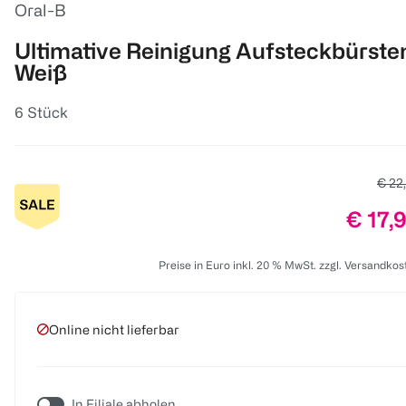
Oral-B
Ultimative Reinigung Aufsteckbürste
Weiß
6 Stück
Alter
€ 22
Preis:
€ 17,
Preise in Euro inkl. 20 % MwSt. zzgl. Versandkos
Online nicht lieferbar
In Filiale abholen