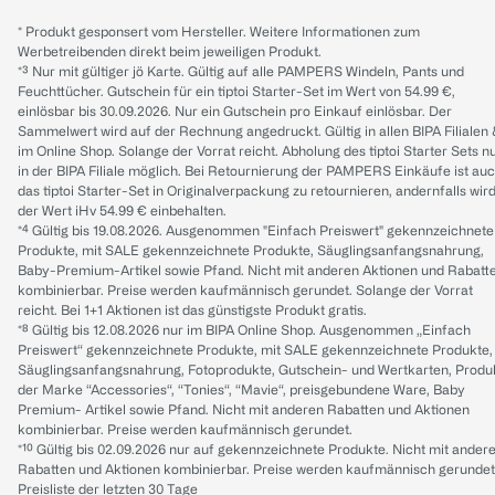
* Produkt gesponsert vom Hersteller. Weitere Informationen zum
Werbetreibenden direkt beim jeweiligen Produkt.
*³ Nur mit gültiger jö Karte. Gültig auf alle PAMPERS Windeln, Pants und
Feuchttücher. Gutschein für ein tiptoi Starter-Set im Wert von 54.99 €,
einlösbar bis 30.09.2026. Nur ein Gutschein pro Einkauf einlösbar. Der
Sammelwert wird auf der Rechnung angedruckt. Gültig in allen BIPA Filialen
im Online Shop. Solange der Vorrat reicht. Abholung des tiptoi Starter Sets n
in der BIPA Filiale möglich. Bei Retournierung der PAMPERS Einkäufe ist au
das tiptoi Starter-Set in Originalverpackung zu retournieren, andernfalls wir
der Wert iHv 54.99 € einbehalten.
*⁴ Gültig bis 19.08.2026. Ausgenommen "Einfach Preiswert" gekennzeichnete
Produkte, mit SALE gekennzeichnete Produkte, Säuglingsanfangsnahrung,
Baby-Premium-Artikel sowie Pfand. Nicht mit anderen Aktionen und Rabatt
kombinierbar. Preise werden kaufmännisch gerundet. Solange der Vorrat
reicht. Bei 1+1 Aktionen ist das günstigste Produkt gratis.
*⁸ Gültig bis 12.08.2026 nur im BIPA Online Shop. Ausgenommen „Einfach
Preiswert“ gekennzeichnete Produkte, mit SALE gekennzeichnete Produkte,
Säuglingsanfangsnahrung, Fotoprodukte, Gutschein- und Wertkarten, Produ
der Marke “Accessories“, “Tonies“, “Mavie“, preisgebundene Ware, Baby
Premium- Artikel sowie Pfand. Nicht mit anderen Rabatten und Aktionen
kombinierbar. Preise werden kaufmännisch gerundet.
*¹⁰ Gültig bis 02.09.2026 nur auf gekennzeichnete Produkte. Nicht mit ander
Rabatten und Aktionen kombinierbar. Preise werden kaufmännisch gerundet
Preisliste der letzten 30 Tage