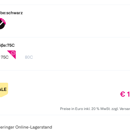
be:
schwarz
öße:
75C
75C
80C
Pre
€ 
Preise in Euro inkl. 20 % MwSt. zzgl. Vers
eringer Online-Lagerstand