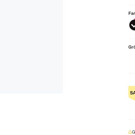
Far
Gr
G