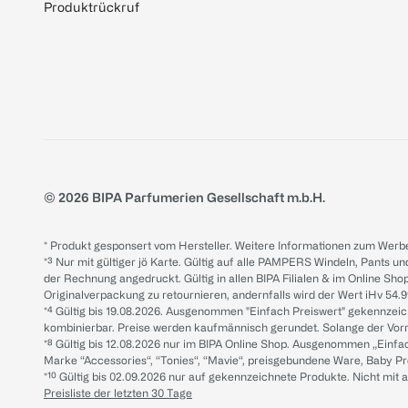
Produktrückruf
© 2026 BIPA Parfumerien Gesellschaft m.b.H.
* Produkt gesponsert vom Hersteller. Weitere Informationen zum Werbe
*³ Nur mit gültiger jö Karte. Gültig auf alle PAMPERS Windeln, Pants un
der Rechnung angedruckt. Gültig in allen BIPA Filialen & im Online Shop
Originalverpackung zu retournieren, andernfalls wird der Wert iHv 54.9
*⁴ Gültig bis 19.08.2026. Ausgenommen "Einfach Preiswert" gekennze
kombinierbar. Preise werden kaufmännisch gerundet. Solange der Vorrat 
*⁸ Gültig bis 12.08.2026 nur im BIPA Online Shop. Ausgenommen „Einf
Marke “Accessories“, “Tonies“, “Mavie“, preisgebundene Ware, Baby P
*¹⁰ Gültig bis 02.09.2026 nur auf gekennzeichnete Produkte. Nicht mi
Preisliste der letzten 30 Tage