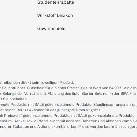
Studentenrabatte
Wirkstoff Lexikon
Gewinnspiele
treibenden direkt beim jeweiligen Produkt.
d Feuchttücher. Gutschein für ein tiptoi Starter-Set im Wert von 54.99 €, einlö
. Solange der Vorrat reicht. Abholung des tiptoi Starter Sets nur in der BIPA Fil
9 € einbehalten.
ichnete Produkte, mit SALE gekennzeichnete Produkte, Säuglingsanfangsnahrun
reicht. Bei 1+1 Aktionen ist das günstigste Produkt gratis.
ach Preiswert“ gekennzeichnete Produkte, mit SALE gekennzeichnete Produkte,
remium- Artikel sowie Pfand. Nicht mit anderen Rabatten und Aktionen kombini
t anderen Rabatten und Aktionen kombinierbar. Preise werden kaufmännisch ger