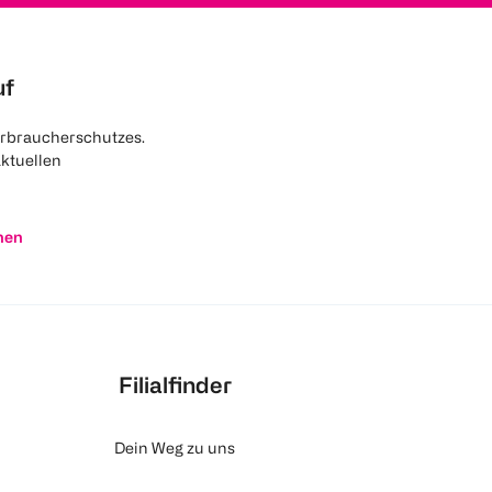
uf
rbraucherschutzes.
aktuellen
nen
Filialfinder
Dein Weg zu uns