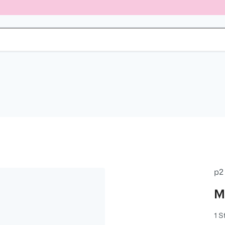
p2
M
1 S