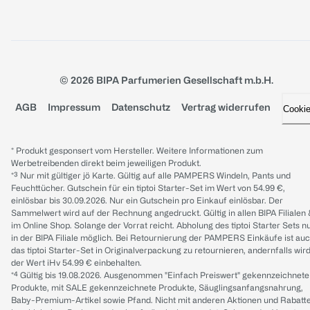
© 2026 BIPA Parfumerien Gesellschaft m.b.H.
AGB
Impressum
Datenschutz
Vertrag widerrufen
Cooki
* Produkt gesponsert vom Hersteller. Weitere Informationen zum
Werbetreibenden direkt beim jeweiligen Produkt.
*³ Nur mit gültiger jö Karte. Gültig auf alle PAMPERS Windeln, Pants und
Feuchttücher. Gutschein für ein tiptoi Starter-Set im Wert von 54.99 €,
einlösbar bis 30.09.2026. Nur ein Gutschein pro Einkauf einlösbar. Der
Sammelwert wird auf der Rechnung angedruckt. Gültig in allen BIPA Filialen
im Online Shop. Solange der Vorrat reicht. Abholung des tiptoi Starter Sets n
in der BIPA Filiale möglich. Bei Retournierung der PAMPERS Einkäufe ist au
das tiptoi Starter-Set in Originalverpackung zu retournieren, andernfalls wir
der Wert iHv 54.99 € einbehalten.
*⁴ Gültig bis 19.08.2026. Ausgenommen "Einfach Preiswert" gekennzeichnete
Produkte, mit SALE gekennzeichnete Produkte, Säuglingsanfangsnahrung,
Baby-Premium-Artikel sowie Pfand. Nicht mit anderen Aktionen und Rabatt