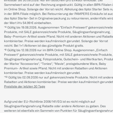
einlösbar bis 30.09.2026. Nur ein Gutschein pro Einkauf einlösbar. Der
Sammelwert wird auf der Rechnung angedruckt. Gültig in allen BIPA Filialen
im Online Shop. Solange der Vorrat reicht. Abholung des tiptoi Starter Sets n
in der BIPA Filiale möglich. Bei Retournierung der PAMPERS Einkäufe ist au
das tiptoi Starter-Set in Originalverpackung zu retournieren, andernfalls wir
der Wert iHv 54.99 € einbehalten.
*⁴ Gültig bis 19.08.2026. Ausgenommen "Einfach Preiswert" gekennzeichnete
Produkte, mit SALE gekennzeichnete Produkte, Säuglingsanfangsnahrung,
Baby-Premium-Artikel sowie Pfand. Nicht mit anderen Aktionen und Rabatt
kombinierbar. Preise werden kaufmännisch gerundet. Solange der Vorrat
reicht. Bei 1+1 Aktionen ist das günstigste Produkt gratis.
*⁸ Gültig bis 12.08.2026 nur im BIPA Online Shop. Ausgenommen „Einfach
Preiswert“ gekennzeichnete Produkte, mit SALE gekennzeichnete Produkte,
Säuglingsanfangsnahrung, Fotoprodukte, Gutschein- und Wertkarten, Produ
der Marke “Accessories“, “Tonies“, “Mavie“, preisgebundene Ware, Baby
Premium- Artikel sowie Pfand. Nicht mit anderen Rabatten und Aktionen
kombinierbar. Preise werden kaufmännisch gerundet.
*¹⁰ Gültig bis 02.09.2026 nur auf gekennzeichnete Produkte. Nicht mit ander
Rabatten und Aktionen kombinierbar. Preise werden kaufmännisch gerundet
Preisliste der letzten 30 Tage
Aufgrund der EU-Richtlinie 2006/141/EG ist es nicht möglich auf
Säuglingsanfangsnahrung Rabatte oder andere Aktionen zu geben. Des
weiteren ist ebenfalls ein Sammeln von Punkten für Säuglingsanfangsnahru