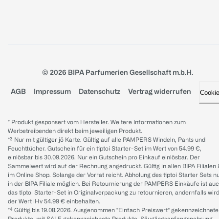
© 2026 BIPA Parfumerien Gesellschaft m.b.H.
AGB
Impressum
Datenschutz
Vertrag widerrufen
Cooki
* Produkt gesponsert vom Hersteller. Weitere Informationen zum
Werbetreibenden direkt beim jeweiligen Produkt.
*³ Nur mit gültiger jö Karte. Gültig auf alle PAMPERS Windeln, Pants und
Feuchttücher. Gutschein für ein tiptoi Starter-Set im Wert von 54.99 €,
einlösbar bis 30.09.2026. Nur ein Gutschein pro Einkauf einlösbar. Der
Sammelwert wird auf der Rechnung angedruckt. Gültig in allen BIPA Filialen
im Online Shop. Solange der Vorrat reicht. Abholung des tiptoi Starter Sets n
in der BIPA Filiale möglich. Bei Retournierung der PAMPERS Einkäufe ist au
das tiptoi Starter-Set in Originalverpackung zu retournieren, andernfalls wir
der Wert iHv 54.99 € einbehalten.
*⁴ Gültig bis 19.08.2026. Ausgenommen "Einfach Preiswert" gekennzeichnete
Produkte, mit SALE gekennzeichnete Produkte, Säuglingsanfangsnahrung,