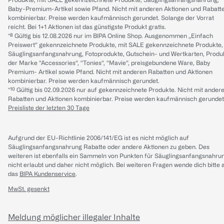
Baby-Premium-Artikel sowie Pfand. Nicht mit anderen Aktionen und Rabatt
kombinierbar. Preise werden kaufmännisch gerundet. Solange der Vorrat
reicht. Bei 1+1 Aktionen ist das günstigste Produkt gratis.
*⁸ Gültig bis 12.08.2026 nur im BIPA Online Shop. Ausgenommen „Einfach
Preiswert“ gekennzeichnete Produkte, mit SALE gekennzeichnete Produkte,
Säuglingsanfangsnahrung, Fotoprodukte, Gutschein- und Wertkarten, Produ
der Marke “Accessories“, “Tonies“, “Mavie“, preisgebundene Ware, Baby
Premium- Artikel sowie Pfand. Nicht mit anderen Rabatten und Aktionen
kombinierbar. Preise werden kaufmännisch gerundet.
*¹⁰ Gültig bis 02.09.2026 nur auf gekennzeichnete Produkte. Nicht mit ander
Rabatten und Aktionen kombinierbar. Preise werden kaufmännisch gerundet
Preisliste der letzten 30 Tage
Aufgrund der EU-Richtlinie 2006/141/EG ist es nicht möglich auf
Säuglingsanfangsnahrung Rabatte oder andere Aktionen zu geben. Des
weiteren ist ebenfalls ein Sammeln von Punkten für Säuglingsanfangsnahru
nicht erlaubt und daher nicht möglich.
Bei weiteren Fragen wende dich bitte 
das
BIPA Kundenservice
.
MwSt. gesenkt
Meldung möglicher illegaler Inhalte