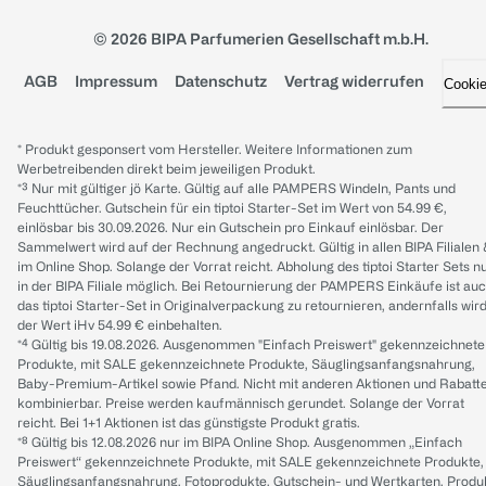
© 2026 BIPA Parfumerien Gesellschaft m.b.H.
AGB
Impressum
Datenschutz
Vertrag widerrufen
Cooki
* Produkt gesponsert vom Hersteller. Weitere Informationen zum
Werbetreibenden direkt beim jeweiligen Produkt.
*³ Nur mit gültiger jö Karte. Gültig auf alle PAMPERS Windeln, Pants und
Feuchttücher. Gutschein für ein tiptoi Starter-Set im Wert von 54.99 €,
einlösbar bis 30.09.2026. Nur ein Gutschein pro Einkauf einlösbar. Der
Sammelwert wird auf der Rechnung angedruckt. Gültig in allen BIPA Filialen
im Online Shop. Solange der Vorrat reicht. Abholung des tiptoi Starter Sets n
in der BIPA Filiale möglich. Bei Retournierung der PAMPERS Einkäufe ist au
das tiptoi Starter-Set in Originalverpackung zu retournieren, andernfalls wir
der Wert iHv 54.99 € einbehalten.
*⁴ Gültig bis 19.08.2026. Ausgenommen "Einfach Preiswert" gekennzeichnete
Produkte, mit SALE gekennzeichnete Produkte, Säuglingsanfangsnahrung,
Baby-Premium-Artikel sowie Pfand. Nicht mit anderen Aktionen und Rabatt
kombinierbar. Preise werden kaufmännisch gerundet. Solange der Vorrat
reicht. Bei 1+1 Aktionen ist das günstigste Produkt gratis.
*⁸ Gültig bis 12.08.2026 nur im BIPA Online Shop. Ausgenommen „Einfach
Preiswert“ gekennzeichnete Produkte, mit SALE gekennzeichnete Produkte,
Säuglingsanfangsnahrung, Fotoprodukte, Gutschein- und Wertkarten, Produ