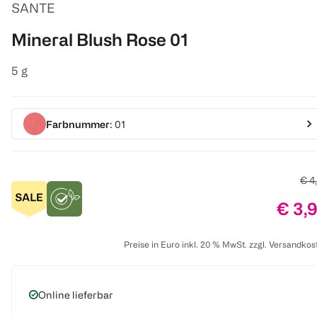
SANTE
Mineral Blush Rose 01
5 g
Farbnummer
: 01
Alte
€ 4
Preis
€ 3,
Preise in Euro inkl. 20 % MwSt. zzgl. Versandkos
Online lieferbar