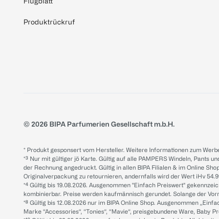
Flugblatt
Produktrückruf
© 2026 BIPA Parfumerien Gesellschaft m.b.H.
* Produkt gesponsert vom Hersteller. Weitere Informationen zum Werbe
*³ Nur mit gültiger jö Karte. Gültig auf alle PAMPERS Windeln, Pants un
der Rechnung angedruckt. Gültig in allen BIPA Filialen & im Online Shop
Originalverpackung zu retournieren, andernfalls wird der Wert iHv 54.9
*⁴ Gültig bis 19.08.2026. Ausgenommen "Einfach Preiswert" gekennze
kombinierbar. Preise werden kaufmännisch gerundet. Solange der Vorrat 
*⁸ Gültig bis 12.08.2026 nur im BIPA Online Shop. Ausgenommen „Einf
Marke “Accessories“, “Tonies“, “Mavie“, preisgebundene Ware, Baby P