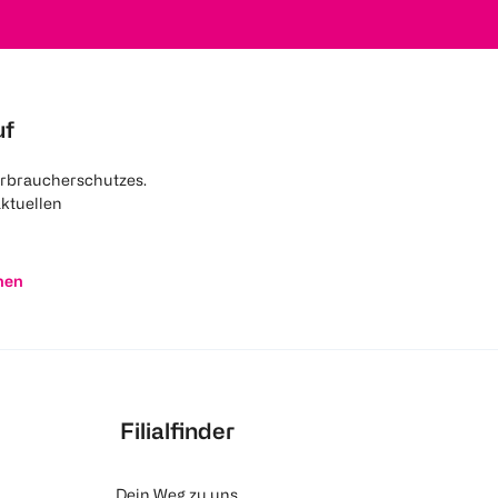
uf
rbraucherschutzes.
aktuellen
nen
Filialfinder
Dein Weg zu uns