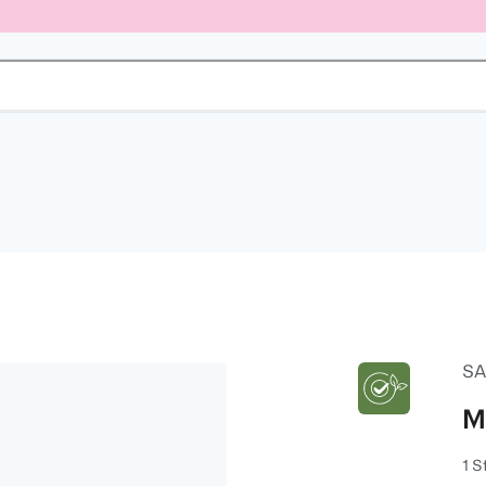
SA
M
1 S