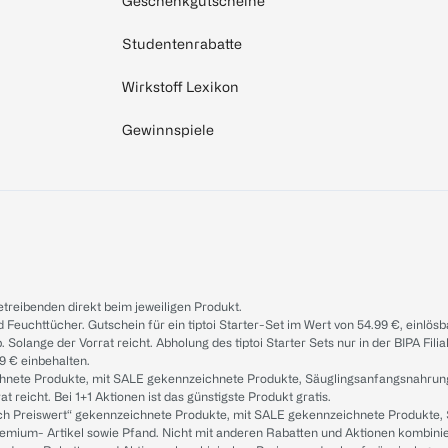
Geschenkgutscheine
Studentenrabatte
Wirkstoff Lexikon
Gewinnspiele
treibenden direkt beim jeweiligen Produkt.
d Feuchttücher. Gutschein für ein tiptoi Starter-Set im Wert von 54.99 €, einlö
. Solange der Vorrat reicht. Abholung des tiptoi Starter Sets nur in der BIPA Fil
9 € einbehalten.
ichnete Produkte, mit SALE gekennzeichnete Produkte, Säuglingsanfangsnahrun
reicht. Bei 1+1 Aktionen ist das günstigste Produkt gratis.
ach Preiswert“ gekennzeichnete Produkte, mit SALE gekennzeichnete Produkte,
remium- Artikel sowie Pfand. Nicht mit anderen Rabatten und Aktionen kombini