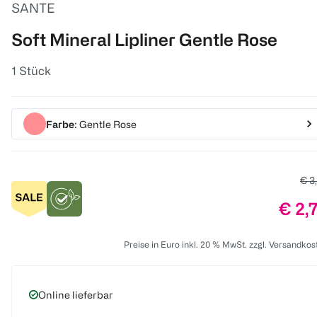
SANTE
Soft Mineral Lipliner Gentle Rose
1 Stück
Farbe
: Gentle Rose
Alte
€ 3
Preis
€ 2,
Preise in Euro inkl. 20 % MwSt. zzgl. Versandkos
Online lieferbar