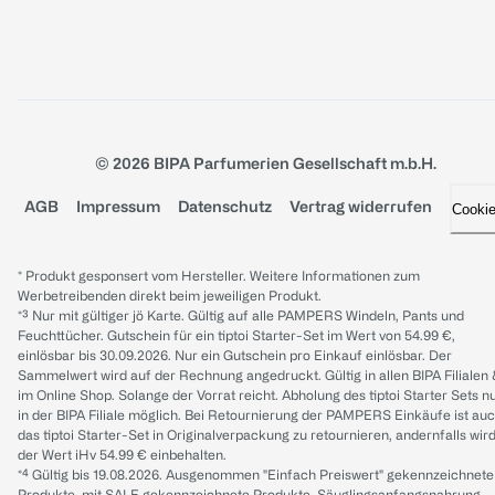
© 2026 BIPA Parfumerien Gesellschaft m.b.H.
AGB
Impressum
Datenschutz
Vertrag widerrufen
Cooki
* Produkt gesponsert vom Hersteller. Weitere Informationen zum
Werbetreibenden direkt beim jeweiligen Produkt.
*³ Nur mit gültiger jö Karte. Gültig auf alle PAMPERS Windeln, Pants und
Feuchttücher. Gutschein für ein tiptoi Starter-Set im Wert von 54.99 €,
einlösbar bis 30.09.2026. Nur ein Gutschein pro Einkauf einlösbar. Der
Sammelwert wird auf der Rechnung angedruckt. Gültig in allen BIPA Filialen
im Online Shop. Solange der Vorrat reicht. Abholung des tiptoi Starter Sets n
in der BIPA Filiale möglich. Bei Retournierung der PAMPERS Einkäufe ist au
das tiptoi Starter-Set in Originalverpackung zu retournieren, andernfalls wir
der Wert iHv 54.99 € einbehalten.
*⁴ Gültig bis 19.08.2026. Ausgenommen "Einfach Preiswert" gekennzeichnete
Produkte, mit SALE gekennzeichnete Produkte, Säuglingsanfangsnahrung,