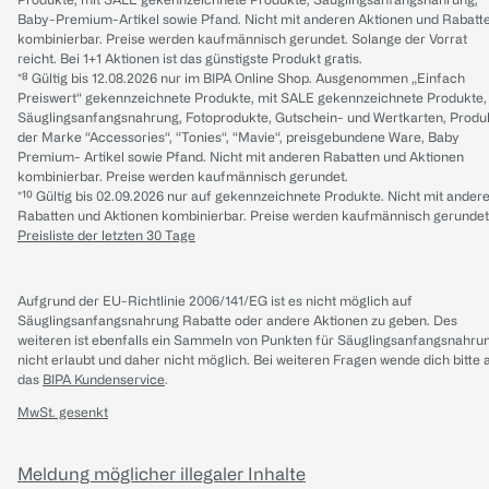
Baby-Premium-Artikel sowie Pfand. Nicht mit anderen Aktionen und Rabatt
kombinierbar. Preise werden kaufmännisch gerundet. Solange der Vorrat
reicht. Bei 1+1 Aktionen ist das günstigste Produkt gratis.
*⁸ Gültig bis 12.08.2026 nur im BIPA Online Shop. Ausgenommen „Einfach
Preiswert“ gekennzeichnete Produkte, mit SALE gekennzeichnete Produkte,
Säuglingsanfangsnahrung, Fotoprodukte, Gutschein- und Wertkarten, Produ
der Marke “Accessories“, “Tonies“, “Mavie“, preisgebundene Ware, Baby
Premium- Artikel sowie Pfand. Nicht mit anderen Rabatten und Aktionen
kombinierbar. Preise werden kaufmännisch gerundet.
*¹⁰ Gültig bis 02.09.2026 nur auf gekennzeichnete Produkte. Nicht mit ander
Rabatten und Aktionen kombinierbar. Preise werden kaufmännisch gerundet
Preisliste der letzten 30 Tage
Aufgrund der EU-Richtlinie 2006/141/EG ist es nicht möglich auf
Säuglingsanfangsnahrung Rabatte oder andere Aktionen zu geben. Des
weiteren ist ebenfalls ein Sammeln von Punkten für Säuglingsanfangsnahru
nicht erlaubt und daher nicht möglich.
Bei weiteren Fragen wende dich bitte 
das
BIPA Kundenservice
.
MwSt. gesenkt
Meldung möglicher illegaler Inhalte