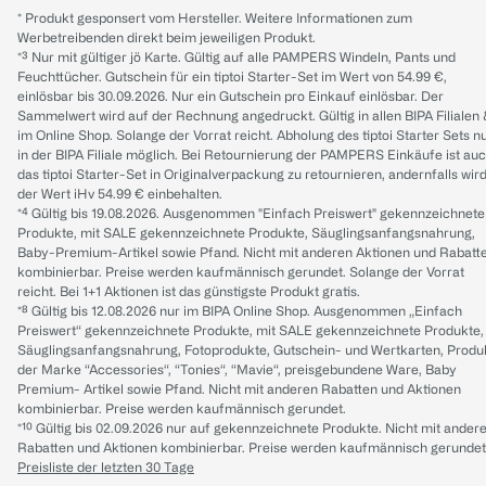
* Produkt gesponsert vom Hersteller. Weitere Informationen zum
Werbetreibenden direkt beim jeweiligen Produkt.
*³ Nur mit gültiger jö Karte. Gültig auf alle PAMPERS Windeln, Pants und
Feuchttücher. Gutschein für ein tiptoi Starter-Set im Wert von 54.99 €,
einlösbar bis 30.09.2026. Nur ein Gutschein pro Einkauf einlösbar. Der
Sammelwert wird auf der Rechnung angedruckt. Gültig in allen BIPA Filialen
im Online Shop. Solange der Vorrat reicht. Abholung des tiptoi Starter Sets n
in der BIPA Filiale möglich. Bei Retournierung der PAMPERS Einkäufe ist au
das tiptoi Starter-Set in Originalverpackung zu retournieren, andernfalls wir
der Wert iHv 54.99 € einbehalten.
*⁴ Gültig bis 19.08.2026. Ausgenommen "Einfach Preiswert" gekennzeichnete
Produkte, mit SALE gekennzeichnete Produkte, Säuglingsanfangsnahrung,
Baby-Premium-Artikel sowie Pfand. Nicht mit anderen Aktionen und Rabatt
kombinierbar. Preise werden kaufmännisch gerundet. Solange der Vorrat
reicht. Bei 1+1 Aktionen ist das günstigste Produkt gratis.
*⁸ Gültig bis 12.08.2026 nur im BIPA Online Shop. Ausgenommen „Einfach
Preiswert“ gekennzeichnete Produkte, mit SALE gekennzeichnete Produkte,
Säuglingsanfangsnahrung, Fotoprodukte, Gutschein- und Wertkarten, Produ
der Marke “Accessories“, “Tonies“, “Mavie“, preisgebundene Ware, Baby
Premium- Artikel sowie Pfand. Nicht mit anderen Rabatten und Aktionen
kombinierbar. Preise werden kaufmännisch gerundet.
*¹⁰ Gültig bis 02.09.2026 nur auf gekennzeichnete Produkte. Nicht mit ander
Rabatten und Aktionen kombinierbar. Preise werden kaufmännisch gerundet
Preisliste der letzten 30 Tage