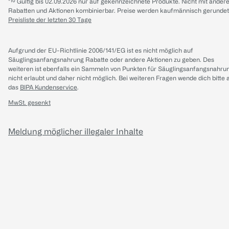
*¹⁰ Gültig bis 02.09.2026 nur auf gekennzeichnete Produkte. Nicht mit ander
Rabatten und Aktionen kombinierbar. Preise werden kaufmännisch gerundet
Preisliste der letzten 30 Tage
Aufgrund der EU-Richtlinie 2006/141/EG ist es nicht möglich auf
Säuglingsanfangsnahrung Rabatte oder andere Aktionen zu geben. Des
weiteren ist ebenfalls ein Sammeln von Punkten für Säuglingsanfangsnahru
nicht erlaubt und daher nicht möglich.
Bei weiteren Fragen wende dich bitte 
das
BIPA Kundenservice
.
MwSt. gesenkt
Meldung möglicher illegaler Inhalte