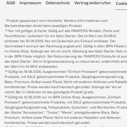
AGB
Impressum
Datenschutz
Vertrag widerrufen
Cooki
* Produkt gesponsert vom Hersteller. Weitere Informationen zum
Werbetreibenden direkt beim jeweiligen Produkt.
*³ Nur mit gültiger jö Karte. Gültig auf alle PAMPERS Windeln, Pants und
Feuchttücher. Gutschein für ein tiptoi Starter-Set im Wert von 54.99 €,
einlösbar bis 30.09.2026. Nur ein Gutschein pro Einkauf einlösbar. Der
Sammelwert wird auf der Rechnung angedruckt. Gültig in allen BIPA Filialen
im Online Shop. Solange der Vorrat reicht. Abholung des tiptoi Starter Sets n
in der BIPA Filiale möglich. Bei Retournierung der PAMPERS Einkäufe ist au
das tiptoi Starter-Set in Originalverpackung zu retournieren, andernfalls wir
der Wert iHv 54.99 € einbehalten.
*⁴ Gültig bis 19.08.2026. Ausgenommen "Einfach Preiswert" gekennzeichnete
Produkte, mit SALE gekennzeichnete Produkte, Säuglingsanfangsnahrung,
Baby-Premium-Artikel sowie Pfand. Nicht mit anderen Aktionen und Rabatt
kombinierbar. Preise werden kaufmännisch gerundet. Solange der Vorrat
reicht. Bei 1+1 Aktionen ist das günstigste Produkt gratis.
*⁸ Gültig bis 12.08.2026 nur im BIPA Online Shop. Ausgenommen „Einfach
Preiswert“ gekennzeichnete Produkte, mit SALE gekennzeichnete Produkte,
Säuglingsanfangsnahrung, Fotoprodukte, Gutschein- und Wertkarten, Produ
der Marke “Accessories“, “Tonies“, “Mavie“, preisgebundene Ware, Baby
Premium- Artikel sowie Pfand. Nicht mit anderen Rabatten und Aktionen
kombinierbar. Preise werden kaufmännisch gerundet.