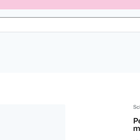
Sc
P
m