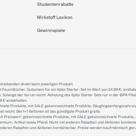
Studentenrabatte
Wirkstoff Lexikon
Gewinnspiele
treibenden direkt beim jeweiligen Produkt.
d Feuchttücher. Gutschein für ein tiptoi Starter-Set im Wert von 54.99 €, einlö
. Solange der Vorrat reicht. Abholung des tiptoi Starter Sets nur in der BIPA Fil
9 € einbehalten.
ichnete Produkte, mit SALE gekennzeichnete Produkte, Säuglingsanfangsnahrun
reicht. Bei 1+1 Aktionen ist das günstigste Produkt gratis.
ach Preiswert“ gekennzeichnete Produkte, mit SALE gekennzeichnete Produkte,
remium- Artikel sowie Pfand. Nicht mit anderen Rabatten und Aktionen kombini
t anderen Rabatten und Aktionen kombinierbar. Preise werden kaufmännisch ger