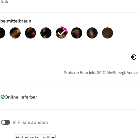
tück
be:
mittelbraun
Pr
€
Preise in Euro inkl. 20 % MwSt. zzgl. Vers
Online lieferbar
In Filiale abholen
Verfügbarkeit prüfen