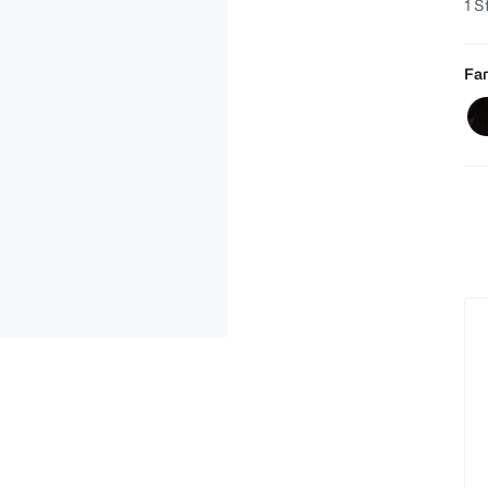
1 S
Far