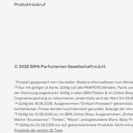
Produktrückruf
© 2026 BIPA Parfumerien Gesellschaft m.b.H.
* Produkt gesponsert vom Hersteller. Weitere Informationen zum Werbe
*³ Nur mit gültiger jö Karte. Gültig auf alle PAMPERS Windeln, Pants un
der Rechnung angedruckt. Gültig in allen BIPA Filialen & im Online Shop
Originalverpackung zu retournieren, andernfalls wird der Wert iHv 54.9
*⁴ Gültig bis 19.08.2026. Ausgenommen "Einfach Preiswert" gekennze
kombinierbar. Preise werden kaufmännisch gerundet. Solange der Vorrat 
*⁸ Gültig bis 12.08.2026 nur im BIPA Online Shop. Ausgenommen „Einf
Marke “Accessories“, “Tonies“, “Mavie“, preisgebundene Ware, Baby P
*¹⁰ Gültig bis 02.09.2026 nur auf gekennzeichnete Produkte. Nicht mi
Preisliste der letzten 30 Tage