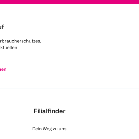
uf
rbraucherschutzes.
aktuellen
nen
Filialfinder
Dein Weg zu uns