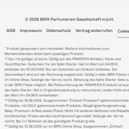
© 2026 BIPA Parfumerien Gesellschaft m.b.H.
AGB
Impressum
Datenschutz
Vertrag widerrufen
Cooki
* Produkt gesponsert vom Hersteller. Weitere Informationen zum
Werbetreibenden direkt beim jeweiligen Produkt.
*³ Nur mit gültiger jö Karte. Gültig auf alle PAMPERS Windeln, Pants und
Feuchttücher. Gutschein für ein tiptoi Starter-Set im Wert von 54.99 €,
einlösbar bis 30.09.2026. Nur ein Gutschein pro Einkauf einlösbar. Der
Sammelwert wird auf der Rechnung angedruckt. Gültig in allen BIPA Filialen
im Online Shop. Solange der Vorrat reicht. Abholung des tiptoi Starter Sets n
in der BIPA Filiale möglich. Bei Retournierung der PAMPERS Einkäufe ist au
das tiptoi Starter-Set in Originalverpackung zu retournieren, andernfalls wir
der Wert iHv 54.99 € einbehalten.
*⁴ Gültig bis 19.08.2026. Ausgenommen "Einfach Preiswert" gekennzeichnete
Produkte, mit SALE gekennzeichnete Produkte, Säuglingsanfangsnahrung,
Baby-Premium-Artikel sowie Pfand. Nicht mit anderen Aktionen und Rabatt
kombinierbar. Preise werden kaufmännisch gerundet. Solange der Vorrat
reicht. Bei 1+1 Aktionen ist das günstigste Produkt gratis.
*⁸ Gültig bis 12.08.2026 nur im BIPA Online Shop. Ausgenommen „Einfach