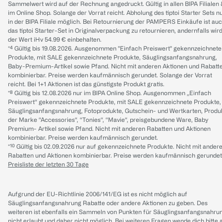
Sammelwert wird auf der Rechnung angedruckt. Gültig in allen BIPA Filialen
im Online Shop. Solange der Vorrat reicht. Abholung des tiptoi Starter Sets n
in der BIPA Filiale möglich. Bei Retournierung der PAMPERS Einkäufe ist au
das tiptoi Starter-Set in Originalverpackung zu retournieren, andernfalls wir
der Wert iHv 54.99 € einbehalten.
*⁴ Gültig bis 19.08.2026. Ausgenommen "Einfach Preiswert" gekennzeichnete
Produkte, mit SALE gekennzeichnete Produkte, Säuglingsanfangsnahrung,
Baby-Premium-Artikel sowie Pfand. Nicht mit anderen Aktionen und Rabatt
kombinierbar. Preise werden kaufmännisch gerundet. Solange der Vorrat
reicht. Bei 1+1 Aktionen ist das günstigste Produkt gratis.
*⁸ Gültig bis 12.08.2026 nur im BIPA Online Shop. Ausgenommen „Einfach
Preiswert“ gekennzeichnete Produkte, mit SALE gekennzeichnete Produkte,
Säuglingsanfangsnahrung, Fotoprodukte, Gutschein- und Wertkarten, Produ
der Marke “Accessories“, “Tonies“, “Mavie“, preisgebundene Ware, Baby
Premium- Artikel sowie Pfand. Nicht mit anderen Rabatten und Aktionen
kombinierbar. Preise werden kaufmännisch gerundet.
*¹⁰ Gültig bis 02.09.2026 nur auf gekennzeichnete Produkte. Nicht mit ander
Rabatten und Aktionen kombinierbar. Preise werden kaufmännisch gerundet
Preisliste der letzten 30 Tage
Aufgrund der EU-Richtlinie 2006/141/EG ist es nicht möglich auf
Säuglingsanfangsnahrung Rabatte oder andere Aktionen zu geben. Des
weiteren ist ebenfalls ein Sammeln von Punkten für Säuglingsanfangsnahru
nicht erlaubt und daher nicht möglich.
Bei weiteren Fragen wende dich bitte 