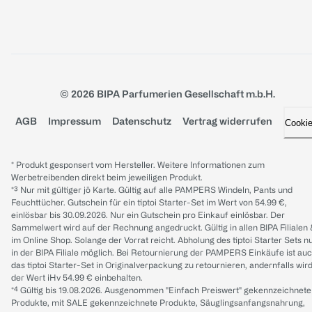
© 2026 BIPA Parfumerien Gesellschaft m.b.H.
AGB
Impressum
Datenschutz
Vertrag widerrufen
Cooki
* Produkt gesponsert vom Hersteller. Weitere Informationen zum
Werbetreibenden direkt beim jeweiligen Produkt.
*³ Nur mit gültiger jö Karte. Gültig auf alle PAMPERS Windeln, Pants und
Feuchttücher. Gutschein für ein tiptoi Starter-Set im Wert von 54.99 €,
einlösbar bis 30.09.2026. Nur ein Gutschein pro Einkauf einlösbar. Der
Sammelwert wird auf der Rechnung angedruckt. Gültig in allen BIPA Filialen
im Online Shop. Solange der Vorrat reicht. Abholung des tiptoi Starter Sets n
in der BIPA Filiale möglich. Bei Retournierung der PAMPERS Einkäufe ist au
das tiptoi Starter-Set in Originalverpackung zu retournieren, andernfalls wir
der Wert iHv 54.99 € einbehalten.
*⁴ Gültig bis 19.08.2026. Ausgenommen "Einfach Preiswert" gekennzeichnete
Produkte, mit SALE gekennzeichnete Produkte, Säuglingsanfangsnahrung,