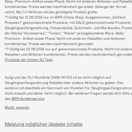
Baby-Premium-Artikel sowie Pfand. Nicht mit anderen Aktionen und Rabatt
kombinierbar. Preise werden kaufmännisch gerundet. Solange der Vorrat
reicht. Bei 1+1 Aktionen ist das günstigste Produkt gratis.
*⁸ Gültig bis 12.08.2026 nur im BIPA Online Shop. Ausgenommen „Einfach
Preiswert“ gekennzeichnete Produkte, mit SALE gekennzeichnete Produkte,
Säuglingsanfangsnahrung, Fotoprodukte, Gutschein- und Wertkarten, Produ
der Marke “Accessories“, “Tonies“, “Mavie“, preisgebundene Ware, Baby
Premium- Artikel sowie Pfand. Nicht mit anderen Rabatten und Aktionen
kombinierbar. Preise werden kaufmännisch gerundet.
*¹⁰ Gültig bis 02.09.2026 nur auf gekennzeichnete Produkte. Nicht mit ander
Rabatten und Aktionen kombinierbar. Preise werden kaufmännisch gerundet
Preisliste der letzten 30 Tage
Aufgrund der EU-Richtlinie 2006/141/EG ist es nicht möglich auf
Säuglingsanfangsnahrung Rabatte oder andere Aktionen zu geben. Des
weiteren ist ebenfalls ein Sammeln von Punkten für Säuglingsanfangsnahru
nicht erlaubt und daher nicht möglich.
Bei weiteren Fragen wende dich bitte 
das
BIPA Kundenservice
.
MwSt. gesenkt
Meldung möglicher illegaler Inhalte