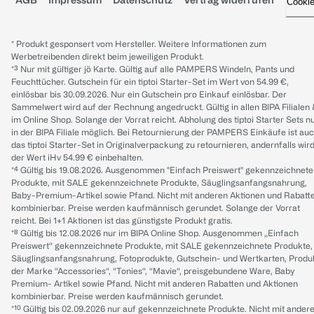
Cooki
* Produkt gesponsert vom Hersteller. Weitere Informationen zum
Werbetreibenden direkt beim jeweiligen Produkt.
*³ Nur mit gültiger jö Karte. Gültig auf alle PAMPERS Windeln, Pants und
Feuchttücher. Gutschein für ein tiptoi Starter-Set im Wert von 54.99 €,
einlösbar bis 30.09.2026. Nur ein Gutschein pro Einkauf einlösbar. Der
Sammelwert wird auf der Rechnung angedruckt. Gültig in allen BIPA Filialen
im Online Shop. Solange der Vorrat reicht. Abholung des tiptoi Starter Sets n
in der BIPA Filiale möglich. Bei Retournierung der PAMPERS Einkäufe ist au
das tiptoi Starter-Set in Originalverpackung zu retournieren, andernfalls wir
der Wert iHv 54.99 € einbehalten.
*⁴ Gültig bis 19.08.2026. Ausgenommen "Einfach Preiswert" gekennzeichnete
Produkte, mit SALE gekennzeichnete Produkte, Säuglingsanfangsnahrung,
Baby-Premium-Artikel sowie Pfand. Nicht mit anderen Aktionen und Rabatt
kombinierbar. Preise werden kaufmännisch gerundet. Solange der Vorrat
reicht. Bei 1+1 Aktionen ist das günstigste Produkt gratis.
*⁸ Gültig bis 12.08.2026 nur im BIPA Online Shop. Ausgenommen „Einfach
Preiswert“ gekennzeichnete Produkte, mit SALE gekennzeichnete Produkte,
Säuglingsanfangsnahrung, Fotoprodukte, Gutschein- und Wertkarten, Produ
der Marke “Accessories“, “Tonies“, “Mavie“, preisgebundene Ware, Baby
Premium- Artikel sowie Pfand. Nicht mit anderen Rabatten und Aktionen
kombinierbar. Preise werden kaufmännisch gerundet.
*¹⁰ Gültig bis 02.09.2026 nur auf gekennzeichnete Produkte. Nicht mit ander