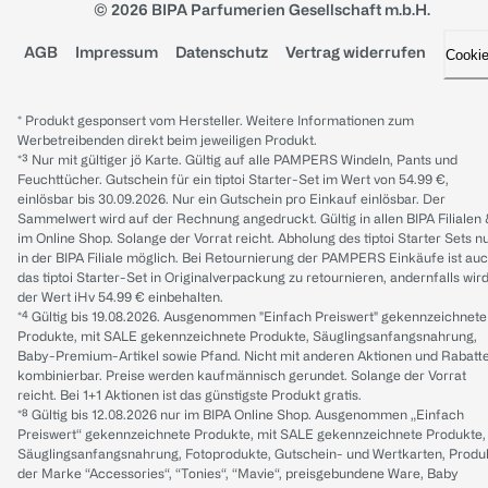
© 2026 BIPA Parfumerien Gesellschaft m.b.H.
AGB
Impressum
Datenschutz
Vertrag widerrufen
Cooki
* Produkt gesponsert vom Hersteller. Weitere Informationen zum
Werbetreibenden direkt beim jeweiligen Produkt.
*³ Nur mit gültiger jö Karte. Gültig auf alle PAMPERS Windeln, Pants und
Feuchttücher. Gutschein für ein tiptoi Starter-Set im Wert von 54.99 €,
einlösbar bis 30.09.2026. Nur ein Gutschein pro Einkauf einlösbar. Der
Sammelwert wird auf der Rechnung angedruckt. Gültig in allen BIPA Filialen
im Online Shop. Solange der Vorrat reicht. Abholung des tiptoi Starter Sets n
in der BIPA Filiale möglich. Bei Retournierung der PAMPERS Einkäufe ist au
das tiptoi Starter-Set in Originalverpackung zu retournieren, andernfalls wir
der Wert iHv 54.99 € einbehalten.
*⁴ Gültig bis 19.08.2026. Ausgenommen "Einfach Preiswert" gekennzeichnete
Produkte, mit SALE gekennzeichnete Produkte, Säuglingsanfangsnahrung,
Baby-Premium-Artikel sowie Pfand. Nicht mit anderen Aktionen und Rabatt
kombinierbar. Preise werden kaufmännisch gerundet. Solange der Vorrat
reicht. Bei 1+1 Aktionen ist das günstigste Produkt gratis.
*⁸ Gültig bis 12.08.2026 nur im BIPA Online Shop. Ausgenommen „Einfach
Preiswert“ gekennzeichnete Produkte, mit SALE gekennzeichnete Produkte,
Säuglingsanfangsnahrung, Fotoprodukte, Gutschein- und Wertkarten, Produ
der Marke “Accessories“, “Tonies“, “Mavie“, preisgebundene Ware, Baby