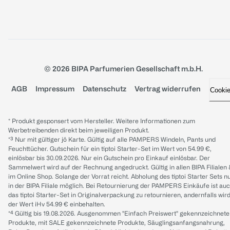
© 2026 BIPA Parfumerien Gesellschaft m.b.H.
AGB
Impressum
Datenschutz
Vertrag widerrufen
Cooki
* Produkt gesponsert vom Hersteller. Weitere Informationen zum
Werbetreibenden direkt beim jeweiligen Produkt.
*³ Nur mit gültiger jö Karte. Gültig auf alle PAMPERS Windeln, Pants und
Feuchttücher. Gutschein für ein tiptoi Starter-Set im Wert von 54.99 €,
einlösbar bis 30.09.2026. Nur ein Gutschein pro Einkauf einlösbar. Der
Sammelwert wird auf der Rechnung angedruckt. Gültig in allen BIPA Filialen
im Online Shop. Solange der Vorrat reicht. Abholung des tiptoi Starter Sets n
in der BIPA Filiale möglich. Bei Retournierung der PAMPERS Einkäufe ist au
das tiptoi Starter-Set in Originalverpackung zu retournieren, andernfalls wir
der Wert iHv 54.99 € einbehalten.
*⁴ Gültig bis 19.08.2026. Ausgenommen "Einfach Preiswert" gekennzeichnete
Produkte, mit SALE gekennzeichnete Produkte, Säuglingsanfangsnahrung,