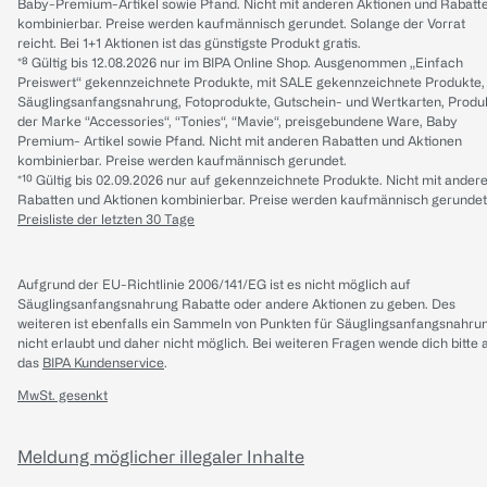
Baby-Premium-Artikel sowie Pfand. Nicht mit anderen Aktionen und Rabatt
kombinierbar. Preise werden kaufmännisch gerundet. Solange der Vorrat
reicht. Bei 1+1 Aktionen ist das günstigste Produkt gratis.
*⁸ Gültig bis 12.08.2026 nur im BIPA Online Shop. Ausgenommen „Einfach
Preiswert“ gekennzeichnete Produkte, mit SALE gekennzeichnete Produkte,
Säuglingsanfangsnahrung, Fotoprodukte, Gutschein- und Wertkarten, Produ
der Marke “Accessories“, “Tonies“, “Mavie“, preisgebundene Ware, Baby
Premium- Artikel sowie Pfand. Nicht mit anderen Rabatten und Aktionen
kombinierbar. Preise werden kaufmännisch gerundet.
*¹⁰ Gültig bis 02.09.2026 nur auf gekennzeichnete Produkte. Nicht mit ander
Rabatten und Aktionen kombinierbar. Preise werden kaufmännisch gerundet
Preisliste der letzten 30 Tage
Aufgrund der EU-Richtlinie 2006/141/EG ist es nicht möglich auf
Säuglingsanfangsnahrung Rabatte oder andere Aktionen zu geben. Des
weiteren ist ebenfalls ein Sammeln von Punkten für Säuglingsanfangsnahru
nicht erlaubt und daher nicht möglich.
Bei weiteren Fragen wende dich bitte 
das
BIPA Kundenservice
.
MwSt. gesenkt
Meldung möglicher illegaler Inhalte