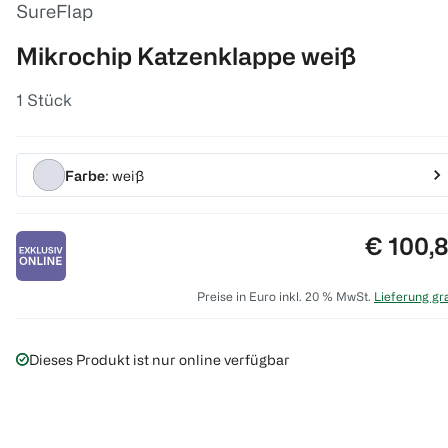
SureFlap
Mikrochip Katzenklappe weiß
1 Stück
Farbe
: weiß
Preis:
€ 100,
Preise in Euro inkl. 20 % MwSt.
Lieferung gra
Dieses Produkt ist nur online verfügbar