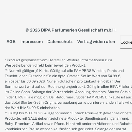
© 2026 BIPA Parfumerien Gesellschaft m.b.H.
AGB
Impressum
Datenschutz
Vertrag widerrufen
Cooki
* Produkt gesponsert vom Hersteller. Weitere Informationen zum
Werbetreibenden direkt beim jeweiligen Produkt.
*³ Nur mit gültiger jö Karte. Gültig auf alle PAMPERS Windeln, Pants und
Feuchttücher. Gutschein für ein tiptoi Starter-Set im Wert von 54.99 €,
einlösbar bis 30.09.2026. Nur ein Gutschein pro Einkauf einlösbar. Der
Sammelwert wird auf der Rechnung angedruckt. Gültig in allen BIPA Filialen
im Online Shop. Solange der Vorrat reicht. Abholung des tiptoi Starter Sets n
in der BIPA Filiale möglich. Bei Retournierung der PAMPERS Einkäufe ist au
das tiptoi Starter-Set in Originalverpackung zu retournieren, andernfalls wir
der Wert iHv 54.99 € einbehalten.
*⁴ Gültig bis 19.08.2026. Ausgenommen "Einfach Preiswert" gekennzeichnete
Produkte, mit SALE gekennzeichnete Produkte, Säuglingsanfangsnahrung,
Baby-Premium-Artikel sowie Pfand. Nicht mit anderen Aktionen und Rabatt
kombinierbar. Preise werden kaufmännisch gerundet. Solange der Vorrat