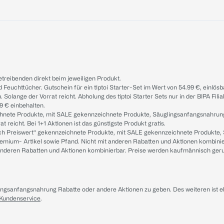
treibenden direkt beim jeweiligen Produkt.
d Feuchttücher. Gutschein für ein tiptoi Starter-Set im Wert von 54.99 €, einlö
. Solange der Vorrat reicht. Abholung des tiptoi Starter Sets nur in der BIPA Fil
9 € einbehalten.
ichnete Produkte, mit SALE gekennzeichnete Produkte, Säuglingsanfangsnahrun
reicht. Bei 1+1 Aktionen ist das günstigste Produkt gratis.
ach Preiswert“ gekennzeichnete Produkte, mit SALE gekennzeichnete Produkte,
remium- Artikel sowie Pfand. Nicht mit anderen Rabatten und Aktionen kombini
t anderen Rabatten und Aktionen kombinierbar. Preise werden kaufmännisch ger
lingsanfangsnahrung Rabatte oder andere Aktionen zu geben. Des weiteren ist 
 Kundenservice
.