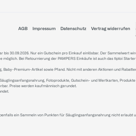
AGB
Impressum
Datenschutz
Vertrag widerrufen
sbar bis 30.09.2026. Nur ein Gutschein pro Einkauf einlösbar. Der Sammelwert wir
iale möglich. Bei Retournierung der PAMPERS Einkäufe ist auch das tiptoi Starter
g, Baby-Premium-Artikel sowie Pfand. Nicht mit anderen Aktionen und Rabatte
 Säuglingsanfangsnahrung, Fotoprodukte, Gutschein- und Wertkarten, Produkte
erbar. Preise werden kaufmännisch gerundet.
undet.
ebenfalls ein Sammeln von Punkten für Säuglingsanfangsnahrung nicht erlaubt 