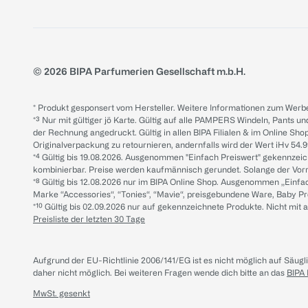
© 2026 BIPA Parfumerien Gesellschaft m.b.H.
* Produkt gesponsert vom Hersteller. Weitere Informationen zum Werbe
*³ Nur mit gültiger jö Karte. Gültig auf alle PAMPERS Windeln, Pants un
der Rechnung angedruckt. Gültig in allen BIPA Filialen & im Online Shop
Originalverpackung zu retournieren, andernfalls wird der Wert iHv 54.9
*⁴ Gültig bis 19.08.2026. Ausgenommen "Einfach Preiswert" gekennze
kombinierbar. Preise werden kaufmännisch gerundet. Solange der Vorrat 
*⁸ Gültig bis 12.08.2026 nur im BIPA Online Shop. Ausgenommen „Einf
Marke “Accessories“, “Tonies“, “Mavie“, preisgebundene Ware, Baby P
*¹⁰ Gültig bis 02.09.2026 nur auf gekennzeichnete Produkte. Nicht mi
Preisliste der letzten 30 Tage
Aufgrund der EU-Richtlinie 2006/141/EG ist es nicht möglich auf Säug
daher nicht möglich.
Bei weiteren Fragen wende dich bitte an das
BIPA
MwSt. gesenkt