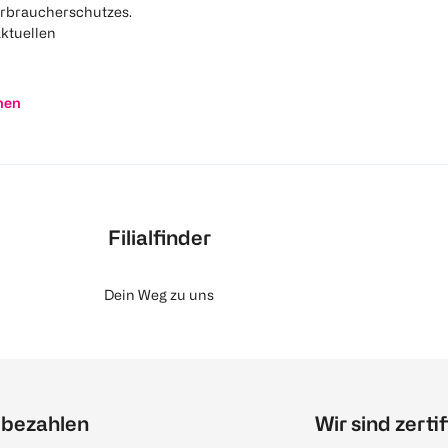
rbraucherschutzes.
aktuellen
nen
Filialfinder
Dein Weg zu uns
 bezahlen
Wir sind zertif