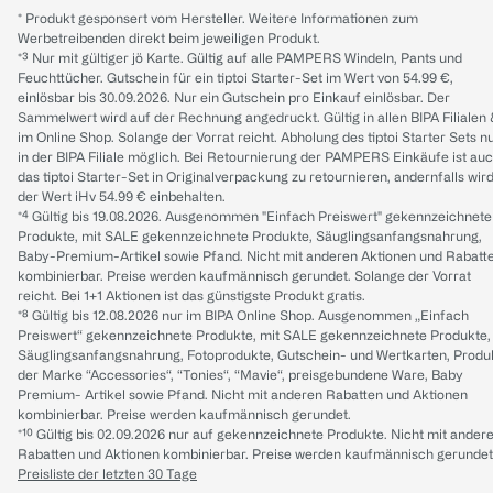
* Produkt gesponsert vom Hersteller. Weitere Informationen zum
Werbetreibenden direkt beim jeweiligen Produkt.
*³ Nur mit gültiger jö Karte. Gültig auf alle PAMPERS Windeln, Pants und
Feuchttücher. Gutschein für ein tiptoi Starter-Set im Wert von 54.99 €,
einlösbar bis 30.09.2026. Nur ein Gutschein pro Einkauf einlösbar. Der
Sammelwert wird auf der Rechnung angedruckt. Gültig in allen BIPA Filialen
im Online Shop. Solange der Vorrat reicht. Abholung des tiptoi Starter Sets n
in der BIPA Filiale möglich. Bei Retournierung der PAMPERS Einkäufe ist au
das tiptoi Starter-Set in Originalverpackung zu retournieren, andernfalls wir
der Wert iHv 54.99 € einbehalten.
*⁴ Gültig bis 19.08.2026. Ausgenommen "Einfach Preiswert" gekennzeichnete
Produkte, mit SALE gekennzeichnete Produkte, Säuglingsanfangsnahrung,
Baby-Premium-Artikel sowie Pfand. Nicht mit anderen Aktionen und Rabatt
kombinierbar. Preise werden kaufmännisch gerundet. Solange der Vorrat
reicht. Bei 1+1 Aktionen ist das günstigste Produkt gratis.
*⁸ Gültig bis 12.08.2026 nur im BIPA Online Shop. Ausgenommen „Einfach
Preiswert“ gekennzeichnete Produkte, mit SALE gekennzeichnete Produkte,
Säuglingsanfangsnahrung, Fotoprodukte, Gutschein- und Wertkarten, Produ
der Marke “Accessories“, “Tonies“, “Mavie“, preisgebundene Ware, Baby
Premium- Artikel sowie Pfand. Nicht mit anderen Rabatten und Aktionen
kombinierbar. Preise werden kaufmännisch gerundet.
*¹⁰ Gültig bis 02.09.2026 nur auf gekennzeichnete Produkte. Nicht mit ander
Rabatten und Aktionen kombinierbar. Preise werden kaufmännisch gerundet
Preisliste der letzten 30 Tage