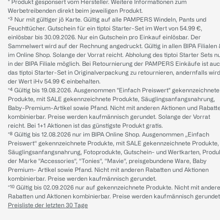
* Produkt gesponsert vom Hersteller. Weitere Informationen zum
Werbetreibenden direkt beim jeweiligen Produkt.
*³ Nur mit gültiger jö Karte. Gültig auf alle PAMPERS Windeln, Pants und
Feuchttücher. Gutschein für ein tiptoi Starter-Set im Wert von 54.99 €,
einlösbar bis 30.09.2026. Nur ein Gutschein pro Einkauf einlösbar. Der
Sammelwert wird auf der Rechnung angedruckt. Gültig in allen BIPA Filialen
im Online Shop. Solange der Vorrat reicht. Abholung des tiptoi Starter Sets n
in der BIPA Filiale möglich. Bei Retournierung der PAMPERS Einkäufe ist au
das tiptoi Starter-Set in Originalverpackung zu retournieren, andernfalls wir
der Wert iHv 54.99 € einbehalten.
*⁴ Gültig bis 19.08.2026. Ausgenommen "Einfach Preiswert" gekennzeichnete
Produkte, mit SALE gekennzeichnete Produkte, Säuglingsanfangsnahrung,
Baby-Premium-Artikel sowie Pfand. Nicht mit anderen Aktionen und Rabatt
kombinierbar. Preise werden kaufmännisch gerundet. Solange der Vorrat
reicht. Bei 1+1 Aktionen ist das günstigste Produkt gratis.
*⁸ Gültig bis 12.08.2026 nur im BIPA Online Shop. Ausgenommen „Einfach
Preiswert“ gekennzeichnete Produkte, mit SALE gekennzeichnete Produkte,
Säuglingsanfangsnahrung, Fotoprodukte, Gutschein- und Wertkarten, Produ
der Marke “Accessories“, “Tonies“, “Mavie“, preisgebundene Ware, Baby
Premium- Artikel sowie Pfand. Nicht mit anderen Rabatten und Aktionen
kombinierbar. Preise werden kaufmännisch gerundet.
*¹⁰ Gültig bis 02.09.2026 nur auf gekennzeichnete Produkte. Nicht mit ander
Rabatten und Aktionen kombinierbar. Preise werden kaufmännisch gerundet
Preisliste der letzten 30 Tage