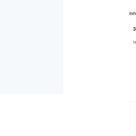
Inh
3
1