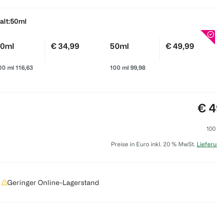
alt:
50ml
0ml
€ 34,99
50ml
€ 49,99
00 ml 116,63
100 ml 99,98
Pre
€ 4
100
Preise in Euro inkl. 20 % MwSt.
Lieferu
Geringer Online-Lagerstand