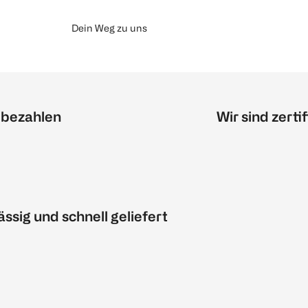
Dein Weg zu uns
 bezahlen
Wir sind zertif
ässig und schnell geliefert