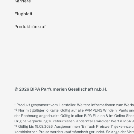
Karriere
Flugblatt
Produktrückruf
© 2026 BIPA Parfumerien Gesellschaft m.b.H.
* Produkt gesponsert vom Hersteller. Weitere Informationen zum Werbe
*³ Nur mit gültiger jö Karte. Gültig auf alle PAMPERS Windeln, Pants un
der Rechnung angedruckt. Gültig in allen BIPA Filialen & im Online Shop
Originalverpackung zu retournieren, andernfalls wird der Wert iHv 54.9
*⁴ Gültig bis 19.08.2026. Ausgenommen "Einfach Preiswert" gekennze
kombinierbar. Preise werden kaufmännisch gerundet. Solange der Vorrat 