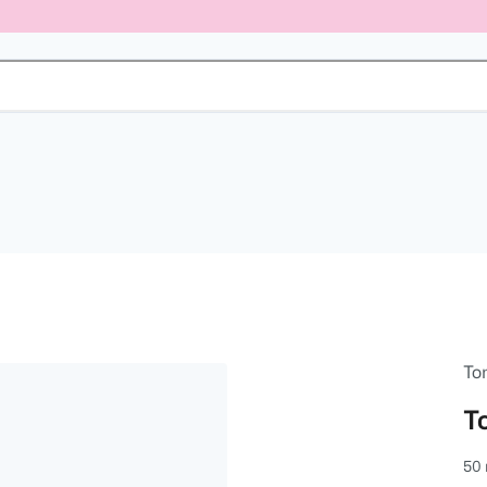
To
T
50 