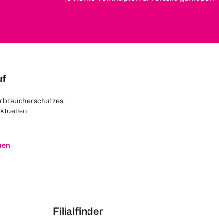
uf
rbraucherschutzes.
aktuellen
nen
Filialfinder