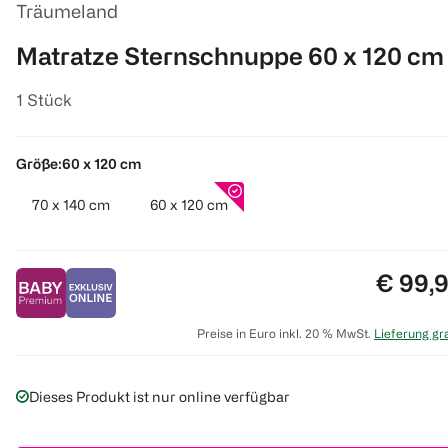
Träumeland
Matratze Sternschnuppe 60 x 120 cm
1 Stück
Größe:
60 x 120 cm
70 x 140 cm
60 x 120 cm
Preis:
€ 99,
Preise in Euro inkl. 20 % MwSt.
Lieferung gra
Dieses Produkt ist nur online verfügbar