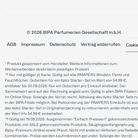
© 2026 BIPA Parfumerien Gesellschaft m.b.H.
AGB
Impressum
Datenschutz
Vertrag widerrufen
Cooki
* Produkt gesponsert vom Hersteller. Weitere Informationen zum
Werbetreibenden direkt beim jeweiligen Produkt.
*³ Nur mit gültiger jö Karte. Gültig auf alle PAMPERS Windeln, Pants und
Feuchttücher. Gutschein für ein tiptoi Starter-Set im Wert von 54.99 €,
einlösbar bis 30.09.2026. Nur ein Gutschein pro Einkauf einlösbar. Der
Sammelwert wird auf der Rechnung angedruckt. Gültig in allen BIPA Filialen
im Online Shop. Solange der Vorrat reicht. Abholung des tiptoi Starter Sets n
in der BIPA Filiale möglich. Bei Retournierung der PAMPERS Einkäufe ist au
das tiptoi Starter-Set in Originalverpackung zu retournieren, andernfalls wir
der Wert iHv 54.99 € einbehalten.
*⁴ Gültig bis 19.08.2026. Ausgenommen "Einfach Preiswert" gekennzeichnete
Produkte, mit SALE gekennzeichnete Produkte, Säuglingsanfangsnahrung,
Baby-Premium-Artikel sowie Pfand. Nicht mit anderen Aktionen und Rabatt
kombinierbar. Preise werden kaufmännisch gerundet. Solange der Vorrat