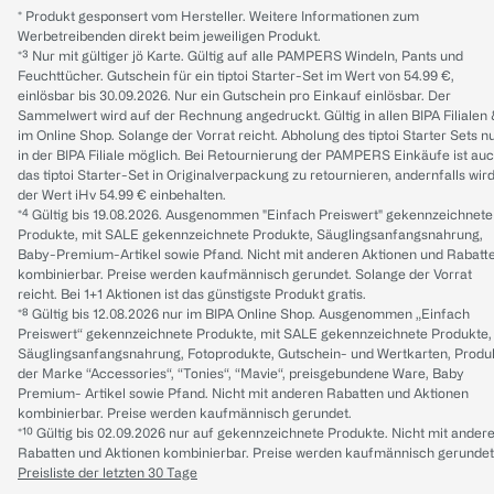
* Produkt gesponsert vom Hersteller. Weitere Informationen zum
Werbetreibenden direkt beim jeweiligen Produkt.
*³ Nur mit gültiger jö Karte. Gültig auf alle PAMPERS Windeln, Pants und
Feuchttücher. Gutschein für ein tiptoi Starter-Set im Wert von 54.99 €,
einlösbar bis 30.09.2026. Nur ein Gutschein pro Einkauf einlösbar. Der
Sammelwert wird auf der Rechnung angedruckt. Gültig in allen BIPA Filialen
im Online Shop. Solange der Vorrat reicht. Abholung des tiptoi Starter Sets n
in der BIPA Filiale möglich. Bei Retournierung der PAMPERS Einkäufe ist au
das tiptoi Starter-Set in Originalverpackung zu retournieren, andernfalls wir
der Wert iHv 54.99 € einbehalten.
*⁴ Gültig bis 19.08.2026. Ausgenommen "Einfach Preiswert" gekennzeichnete
Produkte, mit SALE gekennzeichnete Produkte, Säuglingsanfangsnahrung,
Baby-Premium-Artikel sowie Pfand. Nicht mit anderen Aktionen und Rabatt
kombinierbar. Preise werden kaufmännisch gerundet. Solange der Vorrat
reicht. Bei 1+1 Aktionen ist das günstigste Produkt gratis.
*⁸ Gültig bis 12.08.2026 nur im BIPA Online Shop. Ausgenommen „Einfach
Preiswert“ gekennzeichnete Produkte, mit SALE gekennzeichnete Produkte,
Säuglingsanfangsnahrung, Fotoprodukte, Gutschein- und Wertkarten, Produ
der Marke “Accessories“, “Tonies“, “Mavie“, preisgebundene Ware, Baby
Premium- Artikel sowie Pfand. Nicht mit anderen Rabatten und Aktionen
kombinierbar. Preise werden kaufmännisch gerundet.
*¹⁰ Gültig bis 02.09.2026 nur auf gekennzeichnete Produkte. Nicht mit ander
Rabatten und Aktionen kombinierbar. Preise werden kaufmännisch gerundet
Preisliste der letzten 30 Tage