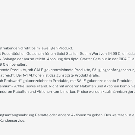
treibenden direkt beim jeweiligen Produkt.
d Feuchttücher. Gutschein für ein tiptoi Starter-Set im Wert von 54.99 €, einlö
. Solange der Vorrat reicht. Abholung des tiptoi Starter Sets nur in der BIPA Fil
9 € einbehalten.
ichnete Produkte, mit SALE gekennzeichnete Produkte, Säuglingsanfangsnahrun
reicht. Bei 1+1 Aktionen ist das günstigste Produkt gratis.
ach Preiswert“ gekennzeichnete Produkte, mit SALE gekennzeichnete Produkte,
remium- Artikel sowie Pfand. Nicht mit anderen Rabatten und Aktionen kombini
t anderen Rabatten und Aktionen kombinierbar. Preise werden kaufmännisch ger
lingsanfangsnahrung Rabatte oder andere Aktionen zu geben. Des weiteren ist 
 Kundenservice
.