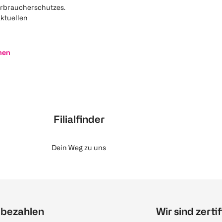
rbraucherschutzes.
aktuellen
nen
Filialfinder
Dein Weg zu uns
 bezahlen
Wir sind zertif