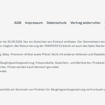
AGB
Impressum
Datenschutz
Vertrag widerrufen
sbar bis 30.09.2026. Nur ein Gutschein pro Einkauf einlösbar. Der Sammelwert wir
iale möglich. Bei Retournierung der PAMPERS Einkäufe ist auch das tiptoi Starter
g, Baby-Premium-Artikel sowie Pfand. Nicht mit anderen Aktionen und Rabatte
 Säuglingsanfangsnahrung, Fotoprodukte, Gutschein- und Wertkarten, Produkte
erbar. Preise werden kaufmännisch gerundet.
undet.
ebenfalls ein Sammeln von Punkten für Säuglingsanfangsnahrung nicht erlaubt 