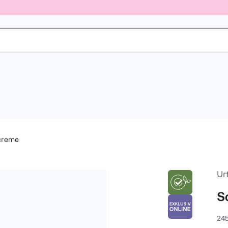
creme
Ur
S
245