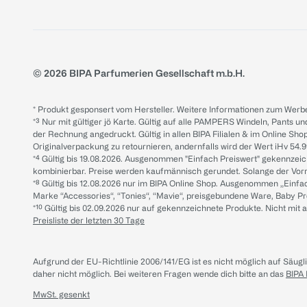
© 2026 BIPA Parfumerien Gesellschaft m.b.H.
* Produkt gesponsert vom Hersteller. Weitere Informationen zum Werbe
*³ Nur mit gültiger jö Karte. Gültig auf alle PAMPERS Windeln, Pants un
der Rechnung angedruckt. Gültig in allen BIPA Filialen & im Online Shop
Originalverpackung zu retournieren, andernfalls wird der Wert iHv 54.9
*⁴ Gültig bis 19.08.2026. Ausgenommen "Einfach Preiswert" gekennze
kombinierbar. Preise werden kaufmännisch gerundet. Solange der Vorrat 
*⁸ Gültig bis 12.08.2026 nur im BIPA Online Shop. Ausgenommen „Einf
Marke “Accessories“, “Tonies“, “Mavie“, preisgebundene Ware, Baby P
*¹⁰ Gültig bis 02.09.2026 nur auf gekennzeichnete Produkte. Nicht mi
Preisliste der letzten 30 Tage
Aufgrund der EU-Richtlinie 2006/141/EG ist es nicht möglich auf Säug
daher nicht möglich.
Bei weiteren Fragen wende dich bitte an das
BIPA
MwSt. gesenkt