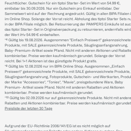
Feuchttücher. Gutschein für ein tiptoi Starter-Set im Wert von 54.99 €,
einlösbar bis 30.09.2026. Nur ein Gutschein pro Einkauf einlösbar. Der
Sammelwert wird auf der Rechnung angedruckt. Gültig in allen BIPA Filialen
im Online Shop. Solange der Vorrat reicht. Abholung des tiptoi Starter Sets n
in der BIPA Filiale möglich. Bei Retournierung der PAMPERS Einkäufe ist au
das tiptoi Starter-Set in Originalverpackung zu retournieren, andernfalls wir
der Wert iHv 54.99 € einbehalten.
*⁴ Gültig bis 19.08.2026. Ausgenommen "Einfach Preiswert" gekennzeichnete
Produkte, mit SALE gekennzeichnete Produkte, Säuglingsanfangsnahrung,
Baby-Premium-Artikel sowie Pfand. Nicht mit anderen Aktionen und Rabatt
kombinierbar. Preise werden kaufmännisch gerundet. Solange der Vorrat
reicht. Bei 1+1 Aktionen ist das günstigste Produkt gratis.
*⁸ Gültig bis 12.08.2026 nur im BIPA Online Shop. Ausgenommen „Einfach
Preiswert“ gekennzeichnete Produkte, mit SALE gekennzeichnete Produkte,
Säuglingsanfangsnahrung, Fotoprodukte, Gutschein- und Wertkarten, Produ
der Marke “Accessories“, “Tonies“, “Mavie“, preisgebundene Ware, Baby
Premium- Artikel sowie Pfand. Nicht mit anderen Rabatten und Aktionen
kombinierbar. Preise werden kaufmännisch gerundet.
*¹⁰ Gültig bis 02.09.2026 nur auf gekennzeichnete Produkte. Nicht mit ander
Rabatten und Aktionen kombinierbar. Preise werden kaufmännisch gerundet
Preisliste der letzten 30 Tage
Aufgrund der EU-Richtlinie 2006/141/EG ist es nicht möglich auf