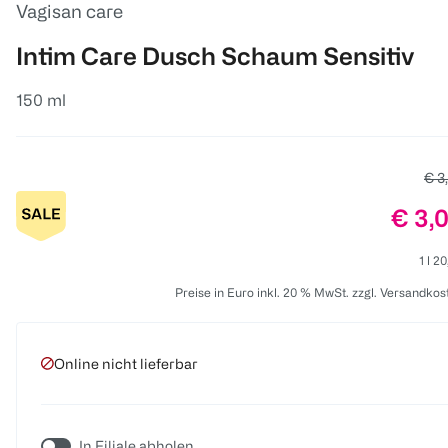
Vagisan care
Intim Care Dusch Schaum Sensitiv
150 ml
Alte
€ 3
Preis
€ 3,
1 l 2
Preise in Euro inkl. 20 % MwSt. zzgl. Versandkos
Online nicht lieferbar
In Filiale abholen