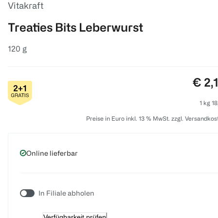
Vitakraft
Treaties Bits Leberwurst
120 g
Prei
€ 2,
1 kg 18
Preise in Euro inkl. 13 % MwSt. zzgl. Versandkos
Online lieferbar
In Filiale abholen
Verfügbarkeit prüfen