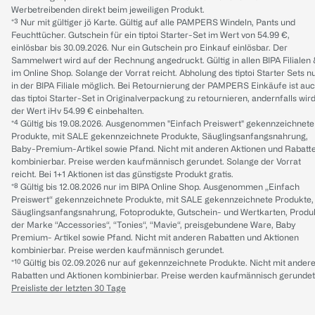
Werbetreibenden direkt beim jeweiligen Produkt.
*³ Nur mit gültiger jö Karte. Gültig auf alle PAMPERS Windeln, Pants und
Feuchttücher. Gutschein für ein tiptoi Starter-Set im Wert von 54.99 €,
einlösbar bis 30.09.2026. Nur ein Gutschein pro Einkauf einlösbar. Der
Sammelwert wird auf der Rechnung angedruckt. Gültig in allen BIPA Filialen
im Online Shop. Solange der Vorrat reicht. Abholung des tiptoi Starter Sets n
in der BIPA Filiale möglich. Bei Retournierung der PAMPERS Einkäufe ist au
das tiptoi Starter-Set in Originalverpackung zu retournieren, andernfalls wir
der Wert iHv 54.99 € einbehalten.
*⁴ Gültig bis 19.08.2026. Ausgenommen "Einfach Preiswert" gekennzeichnete
Produkte, mit SALE gekennzeichnete Produkte, Säuglingsanfangsnahrung,
Baby-Premium-Artikel sowie Pfand. Nicht mit anderen Aktionen und Rabatt
kombinierbar. Preise werden kaufmännisch gerundet. Solange der Vorrat
reicht. Bei 1+1 Aktionen ist das günstigste Produkt gratis.
*⁸ Gültig bis 12.08.2026 nur im BIPA Online Shop. Ausgenommen „Einfach
Preiswert“ gekennzeichnete Produkte, mit SALE gekennzeichnete Produkte,
Säuglingsanfangsnahrung, Fotoprodukte, Gutschein- und Wertkarten, Produ
der Marke “Accessories“, “Tonies“, “Mavie“, preisgebundene Ware, Baby
Premium- Artikel sowie Pfand. Nicht mit anderen Rabatten und Aktionen
kombinierbar. Preise werden kaufmännisch gerundet.
*¹⁰ Gültig bis 02.09.2026 nur auf gekennzeichnete Produkte. Nicht mit ander
Rabatten und Aktionen kombinierbar. Preise werden kaufmännisch gerundet
Preisliste der letzten 30 Tage