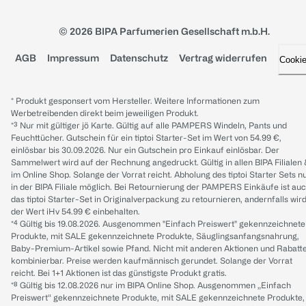
© 2026 BIPA Parfumerien Gesellschaft m.b.H.
AGB
Impressum
Datenschutz
Vertrag widerrufen
Cooki
* Produkt gesponsert vom Hersteller. Weitere Informationen zum
Werbetreibenden direkt beim jeweiligen Produkt.
*³ Nur mit gültiger jö Karte. Gültig auf alle PAMPERS Windeln, Pants und
Feuchttücher. Gutschein für ein tiptoi Starter-Set im Wert von 54.99 €,
einlösbar bis 30.09.2026. Nur ein Gutschein pro Einkauf einlösbar. Der
Sammelwert wird auf der Rechnung angedruckt. Gültig in allen BIPA Filialen
im Online Shop. Solange der Vorrat reicht. Abholung des tiptoi Starter Sets n
in der BIPA Filiale möglich. Bei Retournierung der PAMPERS Einkäufe ist au
das tiptoi Starter-Set in Originalverpackung zu retournieren, andernfalls wir
der Wert iHv 54.99 € einbehalten.
*⁴ Gültig bis 19.08.2026. Ausgenommen "Einfach Preiswert" gekennzeichnete
Produkte, mit SALE gekennzeichnete Produkte, Säuglingsanfangsnahrung,
Baby-Premium-Artikel sowie Pfand. Nicht mit anderen Aktionen und Rabatt
kombinierbar. Preise werden kaufmännisch gerundet. Solange der Vorrat
reicht. Bei 1+1 Aktionen ist das günstigste Produkt gratis.
*⁸ Gültig bis 12.08.2026 nur im BIPA Online Shop. Ausgenommen „Einfach
Preiswert“ gekennzeichnete Produkte, mit SALE gekennzeichnete Produkte,