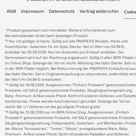
AGB
Impressum
Datenschutz
Vertrag widerrufen
Cooki
* Produkt gesponsert vom Hersteller. Weitere Informationen zum
Werbetreibenden direkt beim jeweiligen Produkt.
*³ Nur mit gültiger jö Karte. Gültig auf alle PAMPERS Windeln, Pants und
Feuchttücher. Gutschein für ein tiptoi Starter-Set im Wert von 54.99 €,
einlösbar bis 30.09.2026. Nur ein Gutschein pro Einkauf einlösbar. Der
Sammelwert wird auf der Rechnung angedruckt. Gültig in allen BIPA Filialen
im Online Shop. Solange der Vorrat reicht. Abholung des tiptoi Starter Sets n
in der BIPA Filiale möglich. Bei Retournierung der PAMPERS Einkäufe ist au
das tiptoi Starter-Set in Originalverpackung zu retournieren, andernfalls wir
der Wert iHv 54.99 € einbehalten.
*⁴ Gültig bis 19.08.2026. Ausgenommen "Einfach Preiswert" gekennzeichnete
Produkte, mit SALE gekennzeichnete Produkte, Säuglingsanfangsnahrung,
Baby-Premium-Artikel sowie Pfand. Nicht mit anderen Aktionen und Rabatt
kombinierbar. Preise werden kaufmännisch gerundet. Solange der Vorrat
reicht. Bei 1+1 Aktionen ist das günstigste Produkt gratis.
*⁸ Gültig bis 12.08.2026 nur im BIPA Online Shop. Ausgenommen „Einfach
Preiswert“ gekennzeichnete Produkte, mit SALE gekennzeichnete Produkte,
Säuglingsanfangsnahrung, Fotoprodukte, Gutschein- und Wertkarten, Produ
der Marke “Accessories“, “Tonies“, “Mavie“, preisgebundene Ware, Baby
Premium- Artikel sowie Pfand. Nicht mit anderen Rabatten und Aktionen