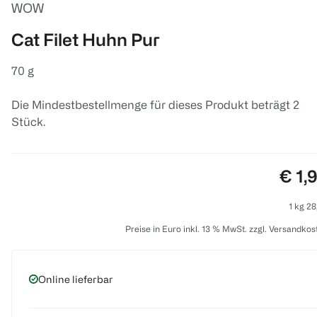
WOW
Cat Filet Huhn Pur
70 g
Die Mindestbestellmenge für dieses Produkt beträgt 2
Stück.
Prei
€ 1,
1 kg 28
Preise in Euro inkl. 13 % MwSt. zzgl. Versandkos
Online lieferbar