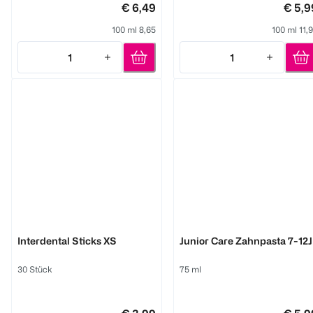
€ 6,49
€ 5,9
100 ml 8,65
100 ml 11,
1
1
Quantity: 1
Quantity: 1
Worseg Top Smile
Worseg Top Smile
Interdental Sticks XS
Junior Care Zahnpasta 7-12J
30 Stück
75 ml