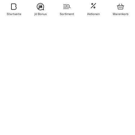
Startseite
jö Bonus
Sortiment
Aktionen
Warenkorb
Über BIPA
FAQ
Services
Sicher bezahlen