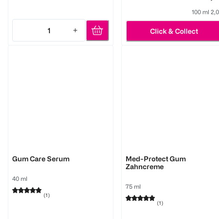
100 ml 2,
1
Click & Collect
Quantity: 1
Worseg Top Smile
Worseg Top Smile
Gum Care Serum
Med-Protect Gum
Zahncreme
40 ml
75 ml
(
1
)
(
1
)