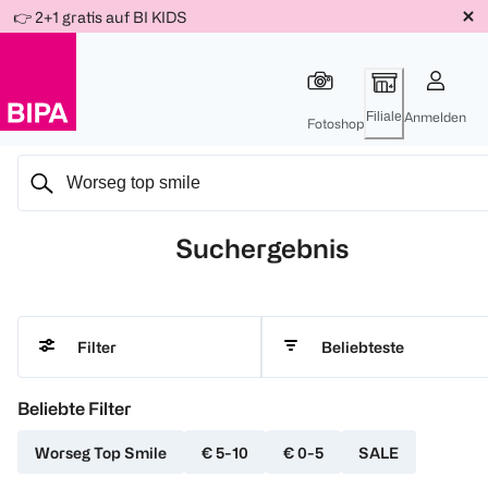
Weiter
👉 2+1 gratis auf BI KIDS
Für
Für
Für
zum
300 Ös
500 Ös
150 Ös
Inhalt
-20%
-10%
-15%
Filiale
Anmelden
Fotoshop
Suchergebnis
Beliebteste
Filter
Beliebte Filter
Worseg Top Smile
€ 5-10
€ 0-5
SALE