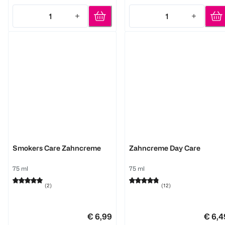
1
1
Quantity: 1
Quantity: 1
Worseg Top Smile
Worseg Top Smile
Smokers Care Zahncreme
Zahncreme Day Care
75 ml
75 ml
(
2
)
(
12
)
€ 6,99
€ 6,4