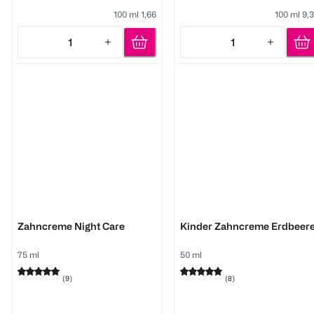
100 ml 1,66
100 ml 9,
1
1
Quantity: 1
Quantity: 1
Worseg Top Smile
Worseg Top Smile
Zahncreme Night Care
Kinder Zahncreme Erdbeer
75 ml
50 ml
(
9
)
(
8
)