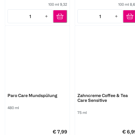
100 ml 9,32
100 ml 8,
1
1
Quantity: 1
Quantity: 1
Worseg Top Smile
Worseg Top Smile
Paro Care Mundspülung
Zahncreme Coffee & Tea
Care Sensitive
480 ml
75 ml
€ 7,99
€ 6,9