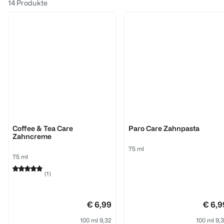
14
Produkte
Worseg Top Smile
Worseg Top Smile
Coffee & Tea Care
Paro Care Zahnpasta
Zahncreme
75 ml
75 ml
(
1
)
€ 6,99
€ 6,9
100 ml 9,32
100 ml 9,