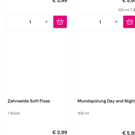
€ 3,99
€ 5,9
100 ml 7,
1
1
Quantity: 1
Quantity: 1
Worseg Top Smile
Worseg Top Smile
Zahnseide Soft Floss
Mundspülung Day and Nigh
1 Stück
300 ml
€ 3,99
€ 5,9