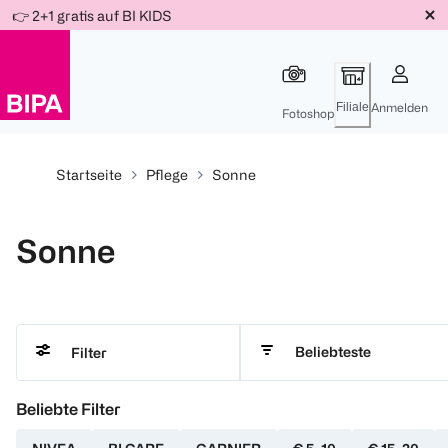
Weiter
👉 2+1 gratis auf BI KIDS
Für
Für
Für
zum
300 Ös
500 Ös
150 Ös
Inhalt
-20%
-10%
-15%
Filiale
Anmelden
Fotoshop
Startseite
Pflege
Sonne
Sonne
Beliebteste
Filter
Beliebte Filter