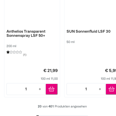
La Roche-Posay
BI CARE
Anthelios Transparent
SUN Sonnenfluid LSF 30
Sonnenspray LSF 50+
50 ml
200 ml
(
1
)
€ 21,99
€ 5,9
100 ml 11,00
100 ml 11,
1
1
Quantity: 1
Quantity: 1
20
von
401
Produkten angesehen