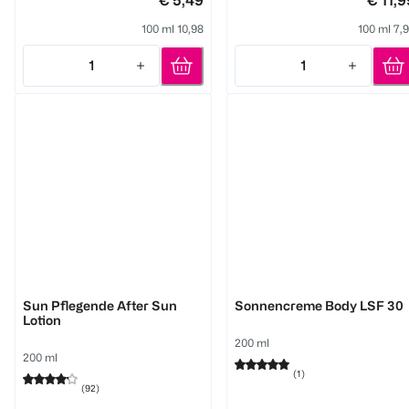
€ 5,49
€ 11,9
100 ml 10,98
100 ml 7,
1
1
Quantity: 1
Quantity: 1
NIVEA
V.SUN
Sun Pflegende After Sun
Sonnencreme Body LSF 30
Lotion
200 ml
200 ml
(
1
)
(
92
)