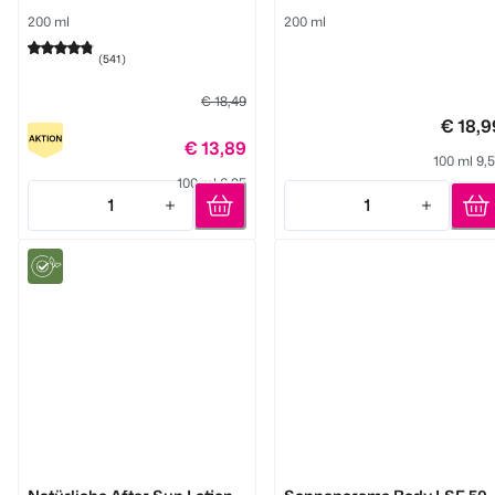
200 ml
200 ml
(
541
)
€ 18,49
€ 18,9
€ 13,89
100 ml 9,
100 ml 6,95
1
1
Quantity: 1
Quantity: 1
bi good
V.SUN