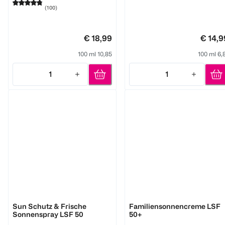
(
100
)
€ 18,99
€ 14,9
100 ml 10,85
100 ml 6,
1
1
Quantity: 1
Quantity: 1
NIVEA
PAEDIPROTECT
Sun Schutz & Frische
Familiensonnencreme LSF
Sonnenspray LSF 50
50+