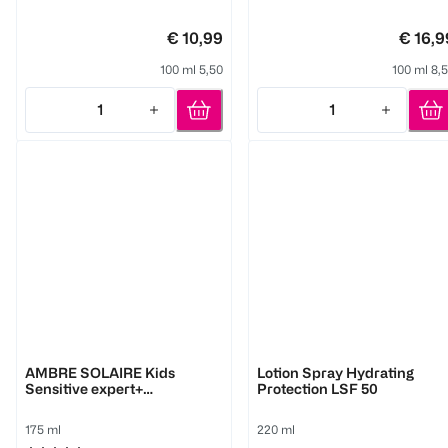
€ 10,99
€ 16,9
100 ml 5,50
100 ml 8,
1
1
Quantity: 1
Quantity: 1
GARNIER
Hawaiian Tropic
AMBRE SOLAIRE Kids
Lotion Spray Hydrating
Sensitive expert+
Protection LSF 50
Sonnenschutz-Milch LSF
50+
175 ml
220 ml