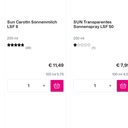
NIVEA
BI CARE
Sun Carotin Sonnenmilch
SUN Transparentes
LSF 6
Sonnenspray LSF 50
200 ml
200 ml
(
20
)
(
1
)
€ 11,49
€ 7,9
100 ml 5,75
100 ml 4,
1
1
Quantity: 1
Quantity: 1