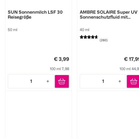
BI CARE
GARNIER
SUN Sonnenmilch LSF 30
AMBRE SOLAIRE Super UV
Reisegröße
Sonnenschutzfluid mit
Hyaluronsäre LSF 50+
50 ml
40 ml
(
260
)
€ 3,99
€ 17,9
100 ml 7,98
100 ml 44,
1
1
Quantity: 1
Quantity: 1