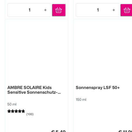
1
1
Quantity: 1
Quantity: 1
GARNIER
PAEDIPROTECT
AMBRE SOLAIRE Kids
Sonnenspray LSF 50+
Sensitive Sonnenschutz-
Milch
150 ml
50 ml
(
100
)