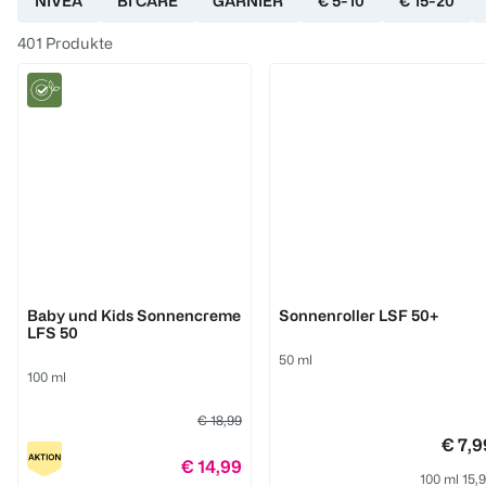
NIVEA
BI CARE
GARNIER
€ 5-10
€ 15-20
401
Produkte
Mabyen
PAEDIPROTECT
Baby und Kids Sonnencreme
Sonnenroller LSF 50+
LFS 50
50 ml
100 ml
€ 18,99
€ 7,9
€ 14,99
100 ml 15,