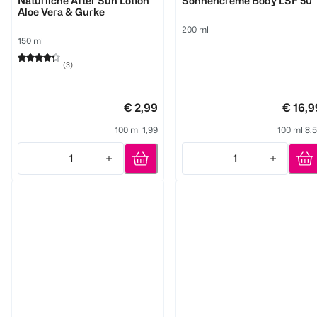
Natürliche After Sun Lotion
Sonnencreme Body LSF 50
Aloe Vera & Gurke
200 ml
150 ml
(
3
)
€ 2,99
€ 16,9
100 ml 1,99
100 ml 8,
1
1
Quantity: 1
Quantity: 1