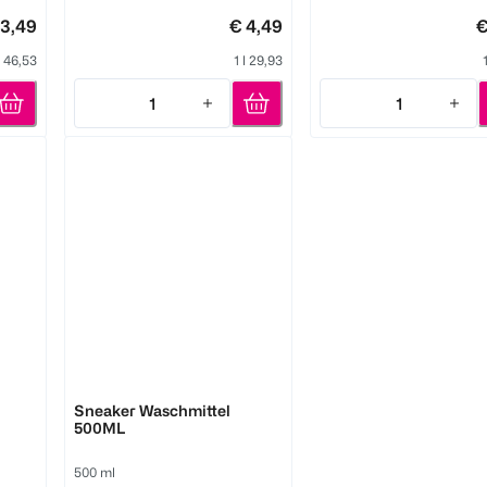
 3,49
€ 4,49
€
l 46,53
1 l 29,93
1
1
Quantity: 1
Quantity: 1
Erdal
Sneaker Waschmittel
500ML
500 ml