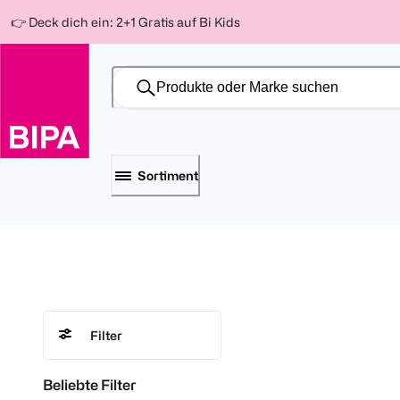
Weiter
Für
Für
Für
👉 Deck dich ein: 2+1 Gratis auf Bi Kids
zum
300 Ös
500 Ös
150 Ös
Inhalt
-20%
-10%
-15%
Sortiment
Filter
Beliebte Filter