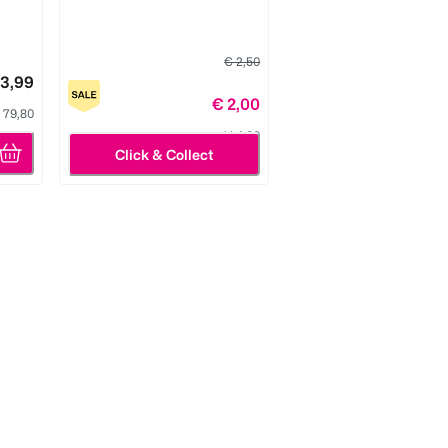
€ 2,50
 3,99
€ 2,00
l 79,80
1 l 4,00
Click & Collect