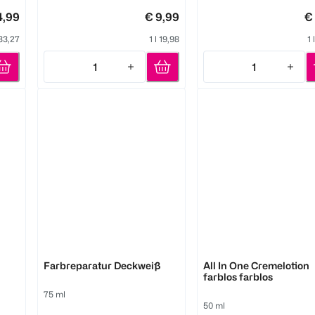
4,99
€ 9,99
€
 33,27
1 l 19,98
1 
1
1
Quantity: 1
Quantity: 1
Erdal
Erdal
Farbreparatur Deckweiß
All In One Cremelotion
farblos farblos
75 ml
50 ml