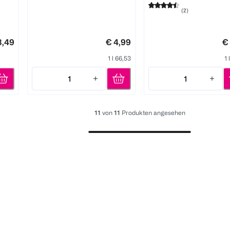
(
2
)
3,49
€ 4,99
€
1 l 66,53
1 
1
1
Quantity: 1
Quantity: 1
11
von
11
Produkten angesehen