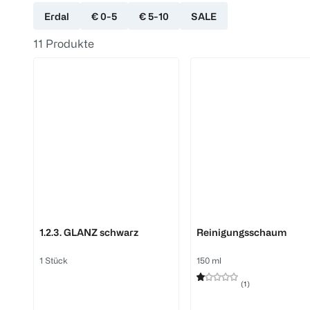
Erdal
€ 0-5
€ 5-10
SALE
11
Produkte
Erdal
Erdal
1.2.3. GLANZ schwarz
Reinigungsschaum
1 Stück
150 ml
(
1
)