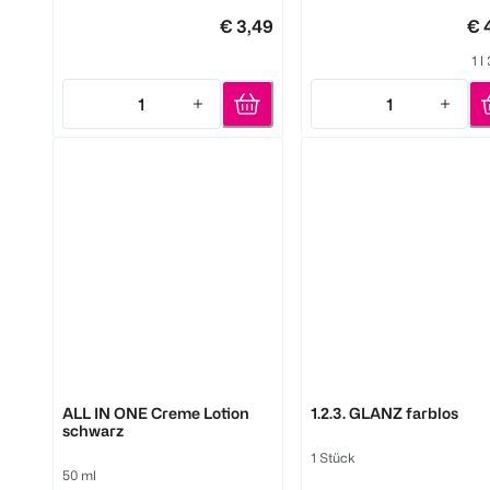
€ 3,49
€ 
1 l
1
1
Quantity: 1
Quantity: 1
Erdal
Erdal
ALL IN ONE Creme Lotion
1.2.3. GLANZ farblos
schwarz
1 Stück
50 ml