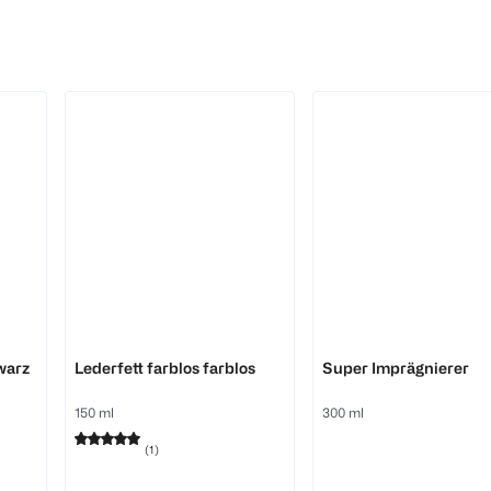
Erdal
Erdal
warz
Lederfett farblos farblos
Super Imprägnierer
150 ml
300 ml
(
1
)