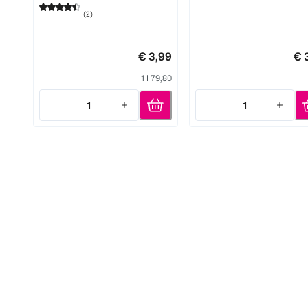
(
2
)
€ 3,99
€ 
1 l 79,80
1
1
Quantity: 1
Quantity: 1