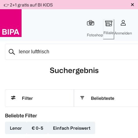
Weiter
👉 2+1 gratis auf BI KIDS
Für
Für
Für
zum
300 Ös
500 Ös
150 Ös
Inhalt
-20%
-10%
-15%
Filiale
Anmelden
Fotoshop
Suchergebnis
Beliebteste
Filter
Beliebte Filter
Lenor
€ 0-5
Einfach Preiswert