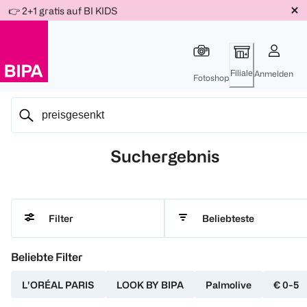
Weiter
👉 2+1 gratis auf BI KIDS
Für
Für
Für
zum
300 Ös
500 Ös
150 Ös
Inhalt
-20%
-10%
-15%
Filiale
Anmelden
Fotoshop
Suchergebnis
Beliebteste
Filter
Beliebte Filter
L'ORÉAL PARIS
LOOK BY BIPA
Palmolive
€ 0-5