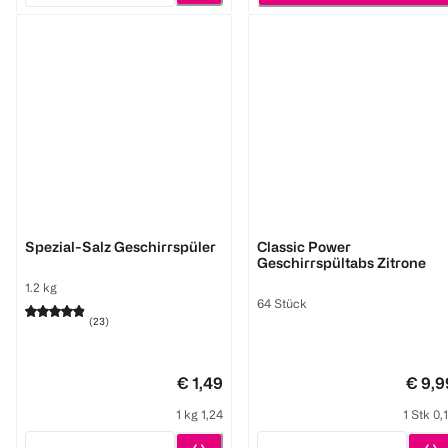
finish
Somat
Spezial-Salz Geschirrspüler
Classic Power
Geschirrspültabs Zitrone
1.2 kg
64 Stück
(
23
)
€ 1,49
€ 9,9
1 kg 1,24
1 Stk 0,