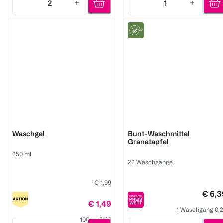
2
1
Quantity: 2
Quantity: 1
BABYWELL
Frosch
Waschgel
Bunt-Waschmittel
Granatapfel
250 ml
22 Waschgänge
€ 1,99
€ 6,3
€ 1,49
1 Waschgang 0,
100 ml 0,60