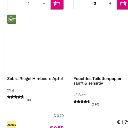
1
3
Quantity: 1
Quantity: 3
HiPP
Tempo
Zebra Riegel Himbeere Apfel
Feuchtes Toilettenpapier
sanft & sensitiv
23 g
42 Blatt
(
15
)
(
280
)
€ 0,79
€ 1,7
€ 0,59