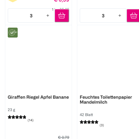
1 kg 25,65
3
3
Quantity: 3
Quantity: 3
HiPP
Tempo
Giraffen Riegel Apfel Banane
Feuchtes Toilettenpapier
Mandelmilch
23 g
42 Blatt
(
14
)
(
3
)
€ 0,79