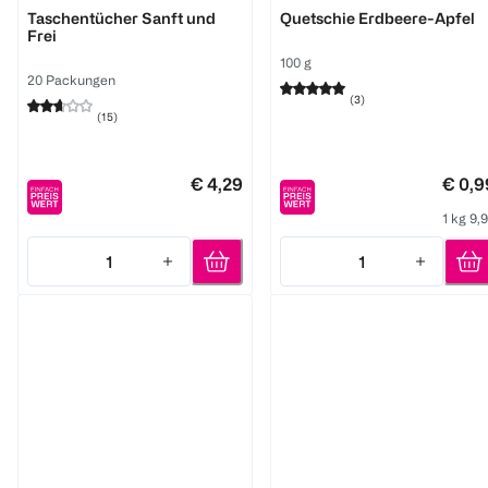
Taschentücher Sanft und
Quetschie Erdbeere-Apfel
Frei
100 g
20 Packungen
(
3
)
(
15
)
€ 4,29
€ 0,9
1 kg 9,
1
1
Quantity: 1
Quantity: 1