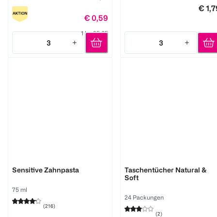
€ 1,7
€ 0,59
1 kg 25,65
3
3
Quantity: 3
Quantity: 3
elmex
Tempo
Sensitive Zahnpasta
Taschentücher Natural &
Soft
75 ml
24 Packungen
(
216
)
(
2
)