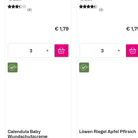
(
8
)
(
3
)
€ 1,79
€ 1,7
3
3
Quantity: 3
Quantity: 3
WELEDA
HiPP
Calendula Baby
Löwen Riegel Apfel Pfirsich
Wundschutzcreme