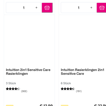
1
1
Quantity: 1
Quantity: 1
Wilkinson
Wilkinson
Intuition 2in1 Sensitive Care
Intuition Rasierklingen 2in1
Rasierklingen
Sensitive Care
3 Stück
6 Stück
(
302
)
(
151
)
€ 12,99
€ 22,9