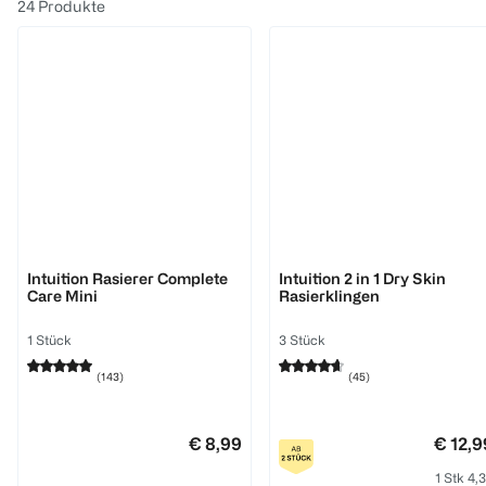
24
Produkte
Wilkinson
Wilkinson
Intuition Rasierer Complete
Intuition 2 in 1 Dry Skin
Care Mini
Rasierklingen
1 Stück
3 Stück
(
143
)
(
45
)
€ 8,99
€ 12,9
1 Stk 4,