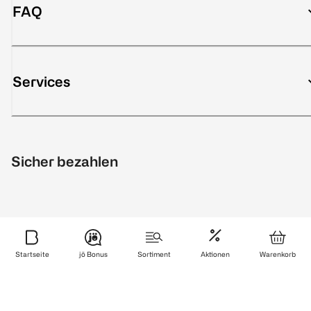
FAQ
Services
Sicher bezahlen
Zuverlässig und schnell geliefert
Startseite
jö Bonus
Sortiment
Aktionen
Warenkorb