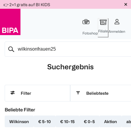
Weiter
👉 2+1 gratis auf BI KIDS
Für
Für
Für
zum
300 Ös
500 Ös
150 Ös
Inhalt
-20%
-10%
-15%
Filiale
Anmelden
Fotoshop
Suchergebnis
Beliebteste
Filter
Beliebte Filter
Wilkinson
€ 5-10
€ 10-15
€ 0-5
Aktion
ab