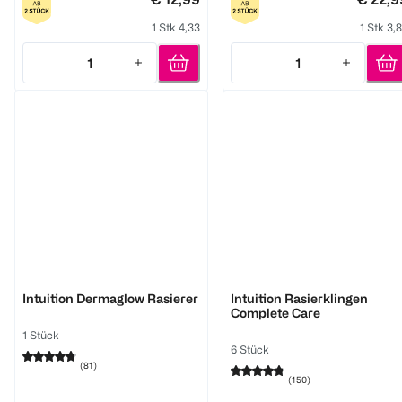
1 Stk 4,33
1 Stk 3,
1
1
Quantity: 1
Quantity: 1
Wilkinson
Wilkinson
Intuition Dermaglow Rasierer
Intuition Rasierklingen
Complete Care
1 Stück
6 Stück
(
81
)
(
150
)