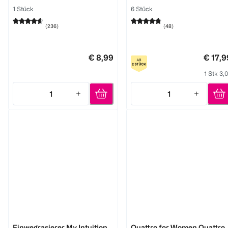
1 Stück
6 Stück
(
236
)
(
48
)
€ 8,99
€ 17,9
1 Stk 3,
1
1
Quantity: 1
Quantity: 1
Wilkinson
Wilkinson
Einwegrasierer My Intuition
Quattro for Women Quattro