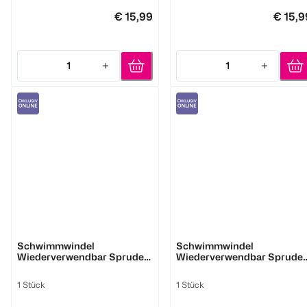
€ 15,99
€ 15,9
1
1
Quantity: 1
Quantity: 1
bambino mio
bambino mio
Schwimmwindel
Schwimmwindel
Wiederverwendbar Sprudeln
Wiederverwendbar Sprudel
1-2 Jahre
6-12 Monate
1 Stück
1 Stück