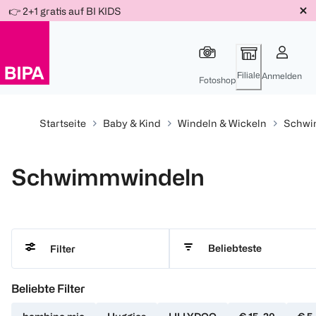
Weiter
👉 2+1 gratis auf BI KIDS
Für
Für
Für
zum
300 Ös
500 Ös
150 Ös
Inhalt
-20%
-10%
-15%
Filiale
Anmelden
Fotoshop
Startseite
Baby & Kind
Windeln & Wickeln
Schwi
Schwimmwindeln
Beliebteste
Filter
Beliebte Filter