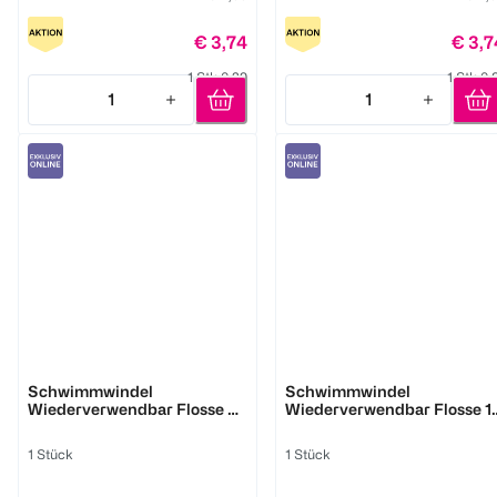
€ 3,74
€ 3,7
1 Stk 0,29
1 Stk 0,
1
1
Quantity: 1
Quantity: 1
bambino mio
bambino mio
Schwimmwindel
Schwimmwindel
Wiederverwendbar Flosse 6-
Wiederverwendbar Flosse 1
12 Monate
2 Jahre
1 Stück
1 Stück