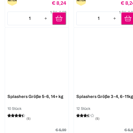
€ 8,24
€ 8,2
1 Stk 0,69
1 Stk 0,
1
1
Quantity: 1
Quantity: 1
Pampers
Pampers
Splashers Größe 5-6, 14+ kg
Splashers Größe 3-4, 6-11kg
10 Stück
12 Stück
(
5
)
(
5
)
€ 5,99
€ 5,