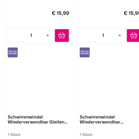
€ 15,99
€ 15,9
1
1
Quantity: 1
Quantity: 1
bambino mio
bambino mio
Schwimmwindel
Schwimmwindel
Wiederverwendbar Gleiten
Wiederverwendbar
6-12 Monate
Plantschen 2-3 Jahre
1 Stück
1 Stück