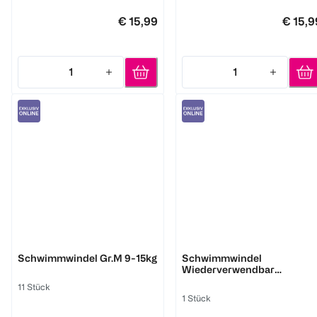
€ 15,99
€ 15,9
1
1
Quantity: 1
Quantity: 1
LILLYDOO
bambino mio
Schwimmwindel Gr.M 9-15kg
Schwimmwindel
Wiederverwendbar
Plantschen 1-2 Jahre
11 Stück
1 Stück