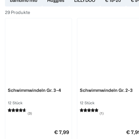
bambino mio
Huggies
LILLYDOO
€ 15-20
€ 5
29
Produkte
Huggies
Huggies
Schwimmwindeln Gr. 3-4
Schwimmwindeln Gr. 2-3
12 Stück
12 Stück
(
3
)
(
1
)
€ 7,99
€ 7,9