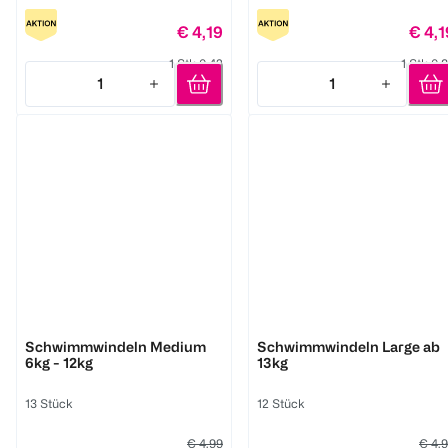
€ 4,19
€ 4,1
1 Stk 0,42
1 Stk 0,
1
1
Quantity: 1
Quantity: 1
BABYWELL
BABYWELL
Schwimmwindeln Medium
Schwimmwindeln Large ab
6kg - 12kg
13kg
13 Stück
12 Stück
€ 4,99
€ 4,