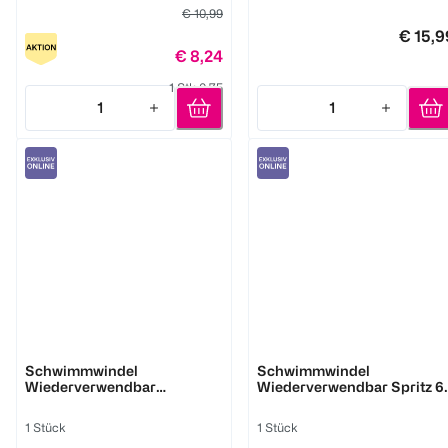
€ 10,99
€ 15,9
€ 8,24
1 Stk 0,75
1
1
Quantity: 1
Quantity: 1
bambino mio
bambino mio
Schwimmwindel
Schwimmwindel
Wiederverwendbar
Wiederverwendbar Spritz 6
Plantschen 6-12 Monate
12 Monate
1 Stück
1 Stück