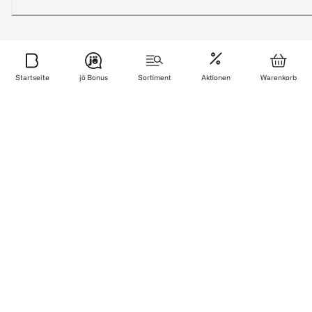
Sicher bezahlen
Startseite
jö Bonus
Sortiment
Aktionen
Warenkorb
Zuverlässig und schnell geliefert
Wir sind zertifiziert