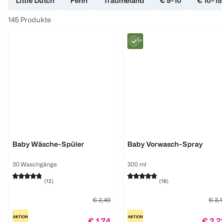
Little Dutch
Fehn
Träumeland
€ 5-10
€ 10-15
145
Produkte
Frosch
Frosch
Baby Wäsche-Spüler
Baby Vorwasch-Spray
30 Waschgänge
300 ml
(
12
)
(
16
)
€ 2,49
€ 3,
€ 1,74
€ 2,2