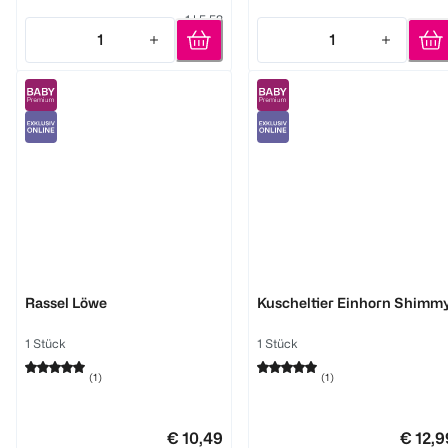
1 l 5,58
1
1
Quantity: 1
Quantity: 1
Oball
ingenuity
Rassel Löwe
Kuscheltier Einhorn Shimm
1 Stück
1 Stück
(
1
)
(
1
)
€ 10,49
€ 12,9