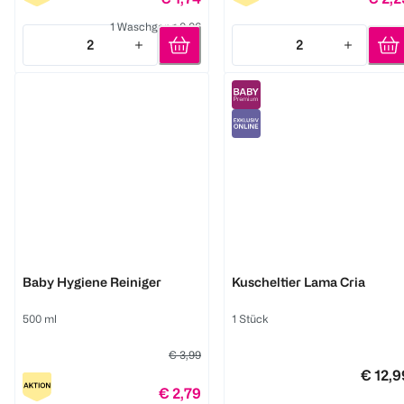
1 Waschgang 0,06
2
2
Quantity: 2
Quantity: 2
Frosch
ingenuity
Baby Hygiene Reiniger
Kuscheltier Lama Cria
500 ml
1 Stück
€ 3,99
€ 12,9
€ 2,79