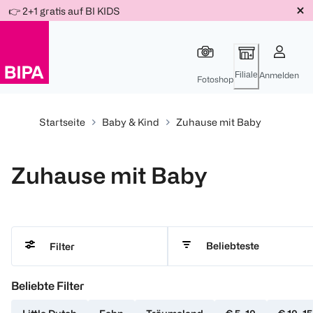
Weiter
👉 2+1 gratis auf BI KIDS
Für
Für
Für
zum
300 Ös
500 Ös
150 Ös
Inhalt
-20%
-10%
-15%
Filiale
Anmelden
Fotoshop
Startseite
Baby & Kind
Zuhause mit Baby
Zuhause mit Baby
Beliebteste
Filter
Beliebte Filter