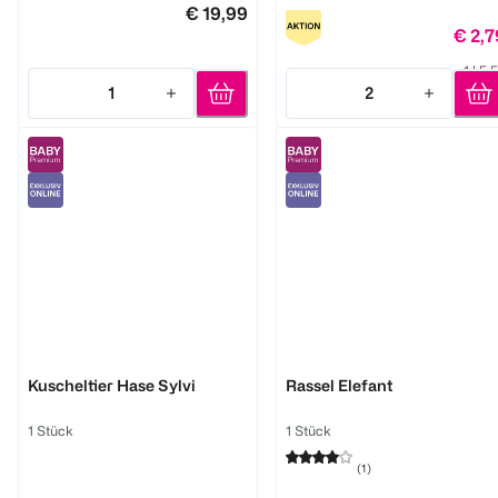
€ 19,99
€ 2,7
1 l 5,
1
2
Quantity: 1
Quantity: 2
ingenuity
Oball
Kuscheltier Hase Sylvi
Rassel Elefant
1 Stück
1 Stück
(
1
)