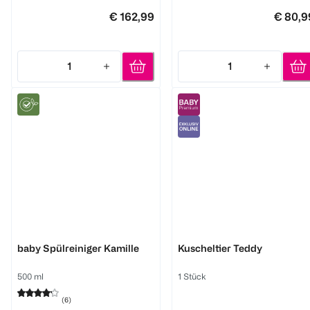
€ 162,99
€ 80,9
1
1
Quantity: 1
Quantity: 1
bi good
Fehn
baby Spülreiniger Kamille
Kuscheltier Teddy
500 ml
1 Stück
(
6
)