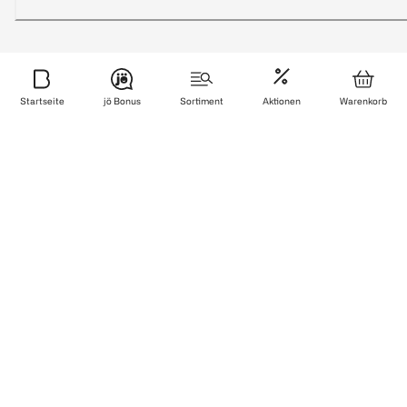
Sicher bezahlen
Startseite
jö Bonus
Sortiment
Aktionen
Warenkorb
Zuverlässig und schnell geliefert
Wir sind zertifiziert