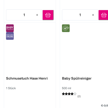
1
1
Quantity: 1
Quantity: 1
Hape
Frosch
Schmusetuch Hase Henri
Baby Spülreiniger
1 Stück
500 ml
(
2
)
€ 3,