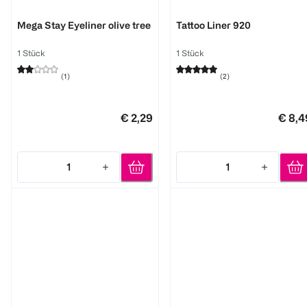
LOOK BY BIPA
MAYBELLINE
Mega Stay Eyeliner olive tree
Tattoo Liner 920
1 Stück
1 Stück
(
1
)
(
2
)
€ 2,29
€ 8,4
1
1
Quantity: 1
Quantity: 1