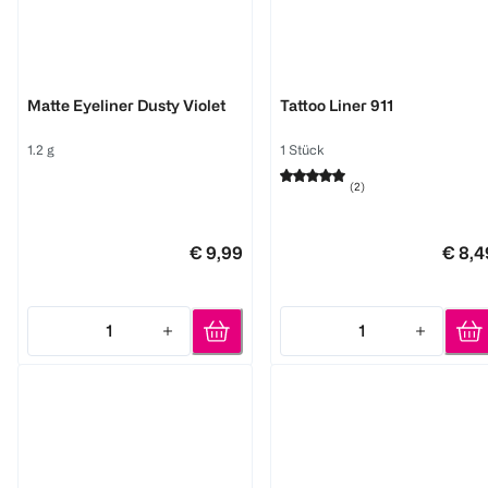
GOSH
MAYBELLINE
Matte Eyeliner Dusty Violet
Tattoo Liner 911
1.2 g
1 Stück
(
2
)
€ 9,99
€ 8,4
1
1
Quantity: 1
Quantity: 1