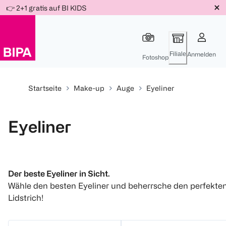
Weiter
👉 2+1 gratis auf BI KIDS
Für
Für
Für
zum
300 Ös
500 Ös
150 Ös
Inhalt
-20%
-10%
-15%
Filiale
Anmelden
Fotoshop
Startseite
Make-up
Auge
Eyeliner
Eyeliner
Der beste Eyeliner in Sicht.
Wähle den besten Eyeliner und beherrsche den perfekte
Lidstrich!