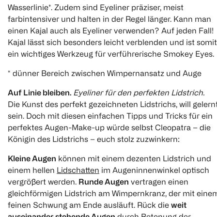
Wasserlinie*. Zudem sind Eyeliner präziser, meist
farbintensiver und halten in der Regel länger. Kann man
einen Kajal auch als Eyeliner verwenden? Auf jeden Fall!
Kajal lässt sich besonders leicht verblenden und ist somit
ein wichtiges Werkzeug für verführerische Smokey Eyes.
* dünner Bereich zwischen Wimpernansatz und Auge
Auf Linie bleiben.
Eyeliner für den perfekten Lidstrich.
Die Kunst des perfekt gezeichneten Lidstrichs, will gelern
sein. Doch mit diesen einfachen Tipps und Tricks für ein
perfektes Augen-Make-up würde selbst Cleopatra – die
Königin des Lidstrichs – euch stolz zuzwinkern:
Kleine Augen
können mit einem dezenten Lidstrich und
einem hellen
Lidschatten
im Augeninnenwinkel optisch
vergrößert werden.
Runde Augen
vertragen einen
gleichförmigen Lidstrich am Wimpernkranz, der mit eine
feinen Schwung am Ende ausläuft. Rück die
weit
auseinander stehende Augen
durch Betonung der