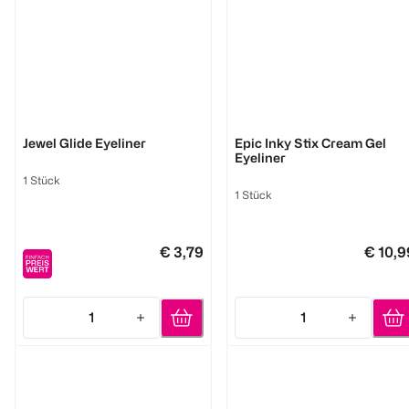
Catrice
NYX Professional Make-up
Jewel Glide Eyeliner
Epic Inky Stix Cream Gel
Eyeliner
1 Stück
1 Stück
€ 3,79
€ 10,9
1
1
Quantity: 1
Quantity: 1