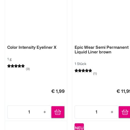
LOOK BY BIPA
NYX Professional Make-up
Color Intensity Eyeliner X
Epic Wear Semi Permanent
Liquid Liner brown
1 g
1 Stück
(
3
)
(
1
)
€ 1,99
€ 11,9
1
1
Quantity: 1
Quantity: 1