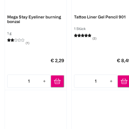
LOOK BY BIPA
MAYBELLINE
Mega Stay Eyeliner burning
Tattoo Liner Gel Pencil 901
bonzai
1 Stück
1 g
(
2
)
(
1
)
€ 2,29
€ 8,4
1
1
Quantity: 1
Quantity: 1