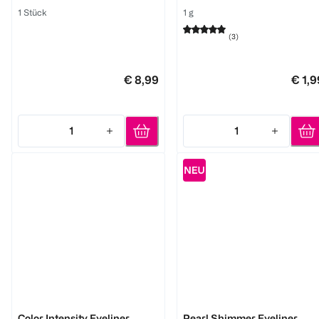
1 Stück
1 g
(
3
)
€ 8,99
€ 1,9
1
1
Quantity: 1
Quantity: 1
LOOK BY BIPA
LOOK BY BIPA
Color Intensity Eyeliner
Pearl Shimmer Eyeliner