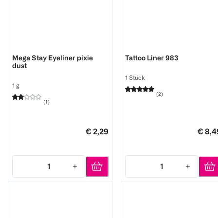
LOOK BY BIPA
MAYBELLINE
Mega Stay Eyeliner pixie
Tattoo Liner 983
dust
1 Stück
1 g
(
2
)
(
1
)
€ 2,29
€ 8,4
1
1
Quantity: 1
Quantity: 1