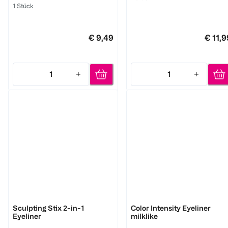
1 Stück
€ 9,49
€ 11,9
1
1
Quantity: 1
Quantity: 1
MAYBELLINE
LOOK BY BIPA
Sculpting Stix 2-in-1
Color Intensity Eyeliner
Eyeliner
milklike