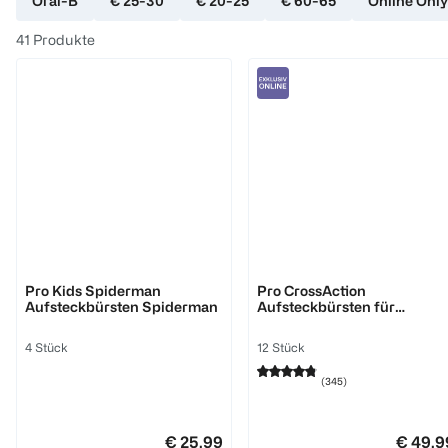
Oral-B
€ 25-30
€ 20-25
€ 60-65
Online Only
41
Produkte
Oral-B
Oral-B
Pro Kids Spiderman
Pro CrossAction
Aufsteckbürsten Spiderman
Aufsteckbürsten für
elektrische Zahnbürste, X-
förmige Borsten
4 Stück
12 Stück
(
345
)
€ 25,99
€ 49,9