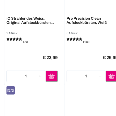
Oral-B
Oral-B
iO Strahlendes Weiss,
Pro Precision Clean
Original Aufsteckbürsten,
Aufsteckbürsten, Weiß
Weiß
2 Stück
5 Stück
(
76
)
(
188
)
€ 23,99
€ 25,9
1
1
Quantity: 1
Quantity: 1