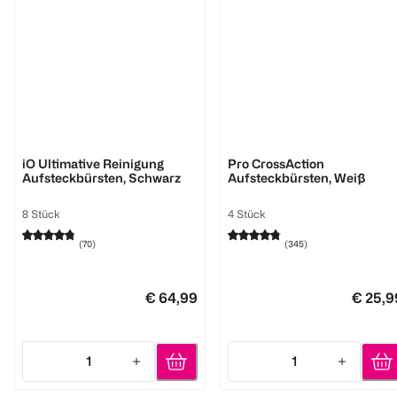
Oral-B
Oral-B
iO Ultimative Reinigung
Pro CrossAction
Aufsteckbürsten, Schwarz
Aufsteckbürsten, Weiß
8 Stück
4 Stück
(
70
)
(
345
)
€ 64,99
€ 25,9
1
1
Quantity: 1
Quantity: 1