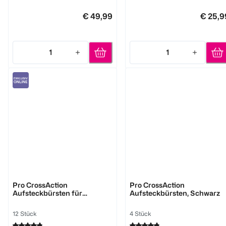
€ 49,99
€ 25,9
1
1
Quantity: 1
Quantity: 1
Oral-B
Oral-B
Pro CrossAction
Pro CrossAction
Aufsteckbürsten für
Aufsteckbürsten, Schwarz
elektrische Zahnbürste, X-
förmige Borsten, schwarz
12 Stück
4 Stück