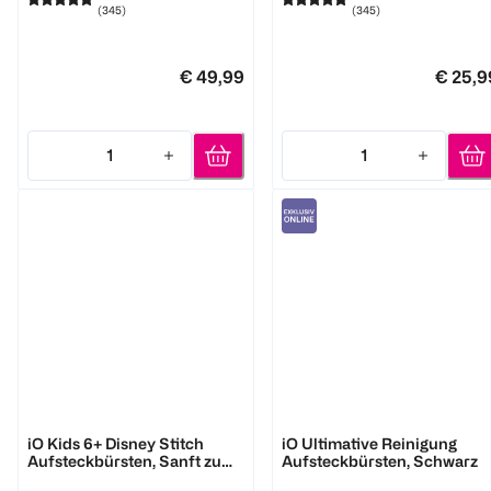
(
345
)
(
345
)
€ 49,99
€ 25,9
1
1
Quantity: 1
Quantity: 1
Oral-B
Oral-B
iO Kids 6+ Disney Stitch
iO Ultimative Reinigung
Aufsteckbürsten, Sanft zu
Aufsteckbürsten, Schwarz
wackeligen Zähnen &