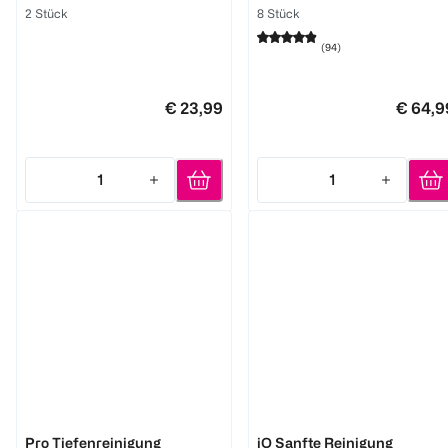
Zahnfleisch, 2 Stück
2 Stück
8 Stück
(
94
)
€ 23,99
€ 64,9
1
1
Quantity: 1
Quantity: 1
Oral-B
Oral-B
Pro Tiefenreinigung
iO Sanfte Reinigung