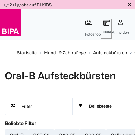
Weiter
👉 2+1 gratis auf BI KIDS
Für
Für
Für
zum
300 Ös
500 Ös
150 Ös
Inhalt
-20%
-10%
-15%
Filiale
Anmelden
Fotoshop
Startseite
Mund- & Zahnpflege
Aufsteckbürsten
Oral-B Aufsteckbürsten
Beliebteste
Filter
Beliebte Filter