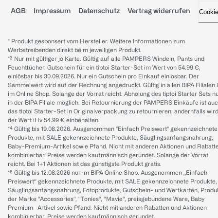
AGB
Impressum
Datenschutz
Vertrag widerrufen
Cooki
* Produkt gesponsert vom Hersteller. Weitere Informationen zum
Werbetreibenden direkt beim jeweiligen Produkt.
*³ Nur mit gültiger jö Karte. Gültig auf alle PAMPERS Windeln, Pants und
Feuchttücher. Gutschein für ein tiptoi Starter-Set im Wert von 54.99 €,
einlösbar bis 30.09.2026. Nur ein Gutschein pro Einkauf einlösbar. Der
Sammelwert wird auf der Rechnung angedruckt. Gültig in allen BIPA Filialen
im Online Shop. Solange der Vorrat reicht. Abholung des tiptoi Starter Sets n
in der BIPA Filiale möglich. Bei Retournierung der PAMPERS Einkäufe ist au
das tiptoi Starter-Set in Originalverpackung zu retournieren, andernfalls wir
der Wert iHv 54.99 € einbehalten.
*⁴ Gültig bis 19.08.2026. Ausgenommen "Einfach Preiswert" gekennzeichnete
Produkte, mit SALE gekennzeichnete Produkte, Säuglingsanfangsnahrung,
Baby-Premium-Artikel sowie Pfand. Nicht mit anderen Aktionen und Rabatt
kombinierbar. Preise werden kaufmännisch gerundet. Solange der Vorrat
reicht. Bei 1+1 Aktionen ist das günstigste Produkt gratis.
*⁸ Gültig bis 12.08.2026 nur im BIPA Online Shop. Ausgenommen „Einfach
Preiswert“ gekennzeichnete Produkte, mit SALE gekennzeichnete Produkte,
Säuglingsanfangsnahrung, Fotoprodukte, Gutschein- und Wertkarten, Produ
der Marke “Accessories“, “Tonies“, “Mavie“, preisgebundene Ware, Baby
Premium- Artikel sowie Pfand. Nicht mit anderen Rabatten und Aktionen
kombinierbar. Preise werden kaufmännisch gerundet.