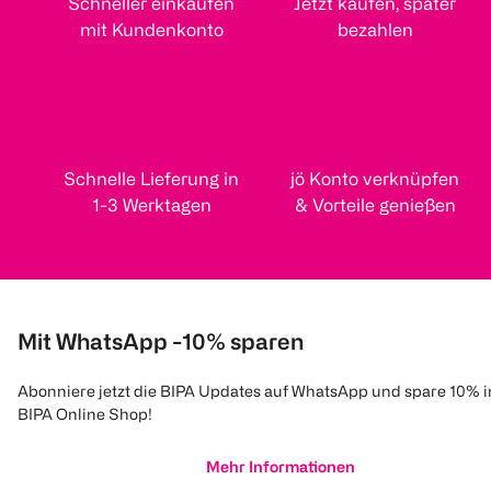
Schneller einkaufen
Jetzt kaufen, später
180 g
mit Kundenkonto
bezahlen
€ 4,39
1 kg 24,39
1
Quantity: 1
Schnelle Lieferung in
jö Konto verknüpfen
1-3 Werktagen
& Vorteile genießen
Mit WhatsApp -10% sparen
Abonniere jetzt die BIPA Updates auf WhatsApp und spare 10% 
BIPA Online Shop!
Mehr Informationen